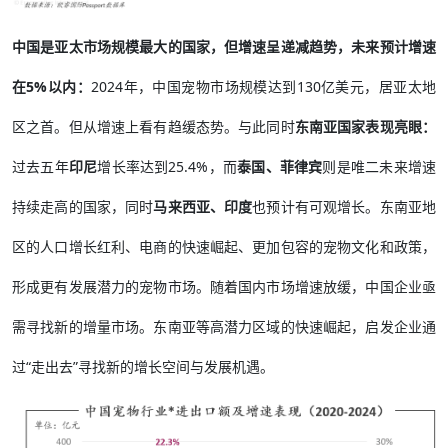
中国是亚太市场规模最大的国家，但增速呈递减趋势，未来预计增速
在5%以内：
2024年，中国宠物市场规模达到130亿美元，居亚太地
区之首。但从增速上看有趋缓态势。与此同时
东南亚国家表现亮眼：
过去五年
印尼
增长率达到25.4%，而
泰国、菲律宾
则是唯二未来增速
持续走高的国家，同时
马来西亚、印度
也预计有可观增长。东南亚地
区的人口增长红利、电商的快速崛起、更加包容的宠物文化和政策，
形成更有发展潜力的宠物市场。随着国内市场增速放缓，中国企业亟
需寻找新的增量市场。东南亚等高潜力区域的快速崛起，启发企业通
过“走出去”寻找新的增长空间与发展机遇。