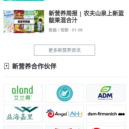
新营养周报 | 农夫山泉上新蓝
靛果混合汁
数据 / 观察 · 01-06
更多新营养资讯
新营养合作伙伴