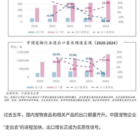
过去五年，国内宠物食品和相关产品的出口额量齐升。中国宠物企业
“走出去”的进程加快，出口增长正成为实质性信号。