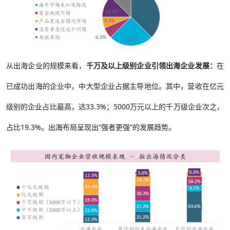
从出海企业的规模来看，
千万及以上级别企业引领出海企业发展：
在
已成功出海的企业中，中大型企业占据主导地位。其中，营收在亿元
级别的企业占比最高，达33.3%；5000万元以上的千万级企业次之，
占比19.3%。出海布局呈现出“强者更强”的发展趋势。