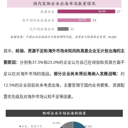
其中，
经验、资源不足和海外市场未知风险高是企业无计划出海的主
要原因：
分别有37.5%和25.0%的企业认为自己在经验和资源方面不
足以应对海外市场的挑战。
部分企业尚未将出海纳入发展战略：
约
12.5%的企业目前尚未考虑出海，主要受限于国内业务聚焦、资源配
置优先级及对海外市场认知不足等因素。