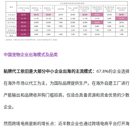
中国宠物企业出海模式及品类
贴牌代工依旧是大部分中小企业出海的主流模式
：
67.8%的企业选择
在海外市场以代工为主，为国际品牌提供生产。在海外自建工厂进行
产能输出和品牌收并购门槛较高，仅适合具备资源和资金优势的少数
企业。
然而跨境电商是新的增长点：近半数企业也通过跨境电商平台打开海