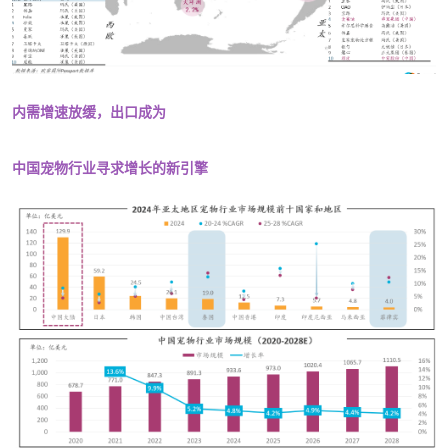
内需增速放缓，出口
成为
中国宠物行业寻求增长
的
新引擎