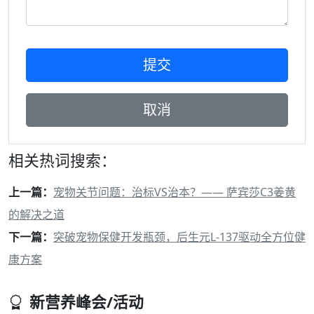
相关热词搜索：
上一篇：
宠物关节问题：治标VS治本？—— 萨宾莎C3姜黄
的解决之道
下一篇：
突破宠物保健开发瓶颈，后生元L-137驱动全方位健
康方案
新营养峰会/活动