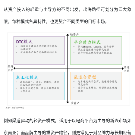
从资产投入的轻重与主导方的不同出发，出海路径可划分为四大象
限，每种模式各具特性，也更契合不同类型的目标市场。
例如渠道驱动的轻资产模式，适用于以电商平台为主导的新兴市场如
东南亚；而品牌主导的重资产路径，则更常见于对品牌力与长期经营