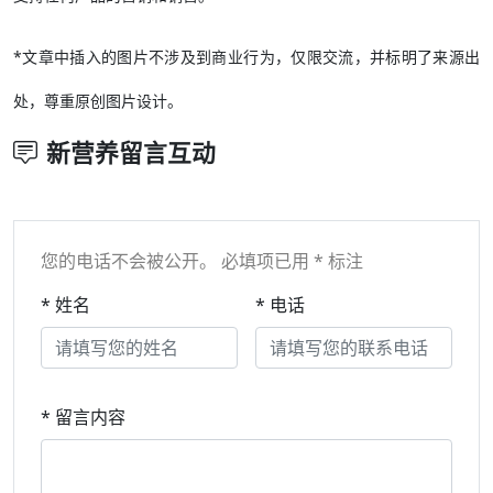
*文章中插入的图片不涉及到商业行为，仅限交流，并标明了来源出
处，尊重原创图片设计。
新营养留言互动
您的电话不会被公开。 必填项已用 * 标注
* 姓名
* 电话
* 留言内容