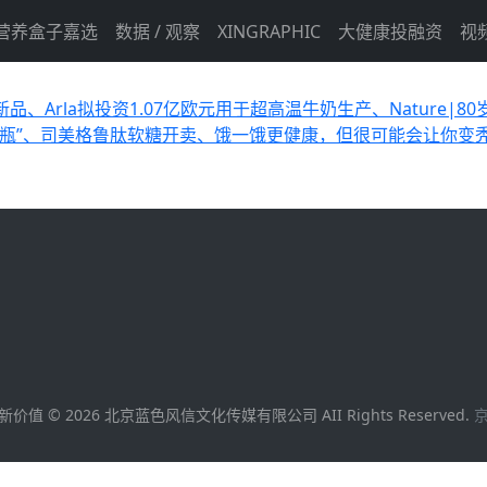
营养盒子嘉选
数据 / 观察
XINGRAPHIC
大健康投融资
视
品、Arla拟投资1.07亿欧元用于超高温牛奶生产、Nature|8
生肖瓶”、司美格鲁肽软糖开卖、饿一饿更健康，但很可能会让你变
新价值 ©
2026
北京蓝色风信文化传媒有限公司 AII Rights Reserved.
京