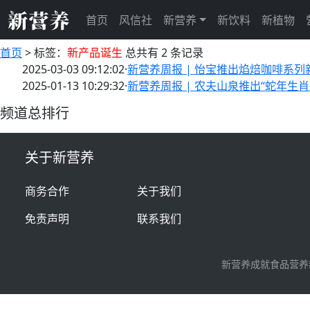
首页
风信社
新营养
新饮料
新植物
首页
>
标签：
新产品诞生
总共有 2 条记录
2025-03-03 09:12:02
·
新营养周报 | 怡宝推出焰焙咖啡系列新
2025-01-13 10:29:32
·
新营养周报 | 农夫山泉推出“蛇年
频道总排行
关于新营养
商务合作
关于我们
免责声明
联系我们
新营养成就食品营养