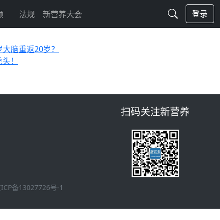
登录
频
法规
新营养大会
0岁大脑重返20岁？
秃头！
扫码关注新营养
ICP备13027726号-1