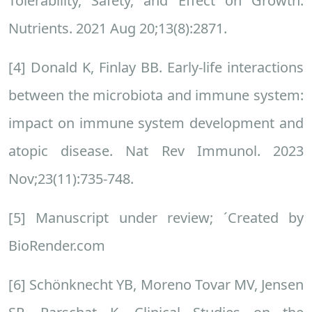
Tolerability, Safety, and Effect on Growth.
Nutrients. 2021 Aug 20;13(8):2871.
[4] Donald K, Finlay BB. Early-life interactions
between the microbiota and immune system:
impact on immune system development and
atopic disease. Nat Rev Immunol. 2023
Nov;23(11):735-748.
[5] Manuscript under review; ´Created by
BioRender.com
[6] Schönknecht YB, Moreno Tovar MV, Jensen