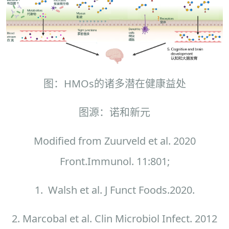
图：HMOs的诸多潜在健康益处
图源：诺和新元
Modified from Zuurveld et al. 2020
Front.Immunol. 11:801;
1. Walsh et al. J Funct Foods.2020.
2. Marcobal et al. Clin Microbiol Infect. 2012