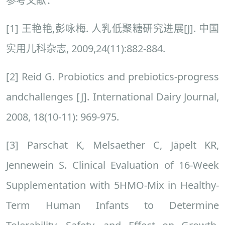
参考文献：
[1] 王艳艳,彭咏梅. 人乳低聚糖研究进展[J]. 中国
实用儿科杂志, 2009,24(11):882-884.
[2] Reid G. Probiotics and prebiotics-progress
andchallenges [J]. International Dairy Journal,
2008, 18(10-11): 969-975.
[3] Parschat K, Melsaether C, Jäpelt KR,
Jennewein S. Clinical Evaluation of 16-Week
Supplementation with 5HMO-Mix in Healthy-
Term Human Infants to Determine