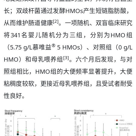
长；双歧杆菌通过发酵HMOs产生短链脂肪酸，
[2]
从而维护肠道健康
。一项随机、双盲临床研究
将341名婴儿随机分为三组，分别为HMO组
®
（5.75 g/L慕唯益
5 HMOs）、对照组（0 g/L
[3]
HMO）和母乳喂养组
。六个月后发现，与对
照组相比，HMO组的大便频率显著提升，大便
粘稠度较软，更接近母乳喂养组，且受试者耐受
性良好。