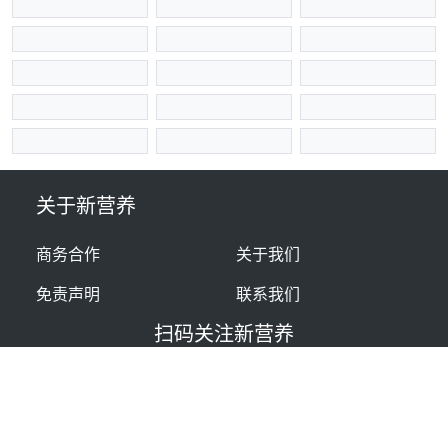
关于新营养
商务合作
关于我们
免责声明
联系我们
扫码关注新营养
新营养成就食品营养新价值 ©
2026
北京蓝色风信文化传媒有限
公司 AII Rights Reserved.
京ICP备13027726号-1