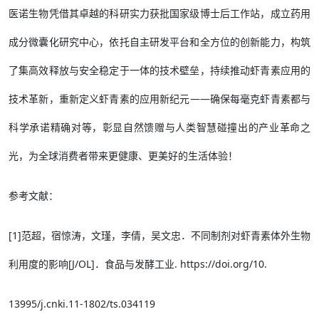
医诺生物凭借其卓越的科研实力获批国家级博士后工作站，成立药用
成分微囊化研究中心，依托自主研发平台和全方位的创新能力，构筑
了集高效释放与安全稳定于一体的技术壁垒，持续推动虾青素应用的
技术革新，重新定义虾青素的应用新纪元——确保每毫克虾青素都与
科学承诺精确对等，彰显自然馈赠与人类智慧碰撞出的产业革命之
光，为全球消费者带来更健康、更美好的生活体验！
参考文献：
[1]范超，宿惊涛，文瑾，李倩，吴文忠．不同制剂对虾青素体外生物
利用度的影响[J/OL]．食品与发酵工业. https://doi.org/10.
13995/j.cnki.11-1802/ts.034119