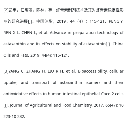
[2]彭宇，任晓丽，陈林，等．虾青素制剂技术及其对虾青素稳定性影
响的研究进展[J]．中国油脂，2019，44（4）：115-121．PENG Y,
REN X L, CHEN L, et al. Advance in preparation technology of
astaxanthin and its effects on stability of astaxanthin[J]. China
Oils and Fats, 2019, 44(4): 115-121.
[3]YANG C, ZHANG H, LIU R H, et al. Bioaccessibility, cellular
uptake, and transport of astaxanthin isomers and their
antioxidative effects in human intestinal epithelial Caco-2 cells
[J]. Journal of Agricultural and Food Chemistry, 2017, 65(47): 10
223-10 232.