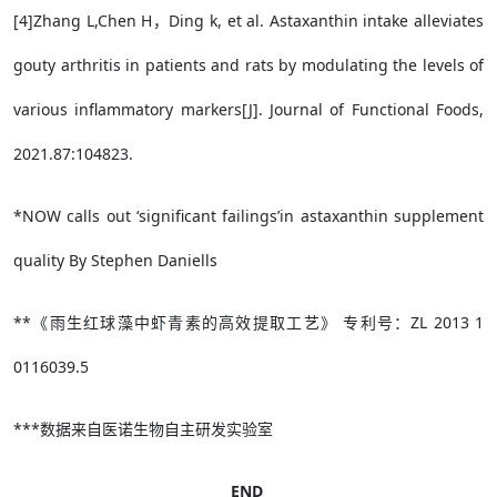
[4]Zhang L,Chen H，Ding k, et al. Astaxanthin intake alleviates
gouty arthritis in patients and rats by modulating the levels of
various inflammatory markers[J]. Journal of Functional Foods,
2021.87:104823.
*NOW calls out ‘significant failings’in astaxanthin supplement
quality By Stephen Daniells
**《雨生红球藻中虾青素的高效提取工艺》 专利号：ZL 2013 1
0116039.5
***数据来自医诺生物自主研发实验室
END