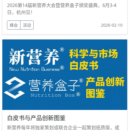
2026第14届新营养大会暨营养盒子颁奖盛典，6月3-4
日，杭州见！
峰会
活动
2026-02-10
白皮书与产品创新图鉴
新营养每年将独家策划或联合企业一起策划纸质版，或