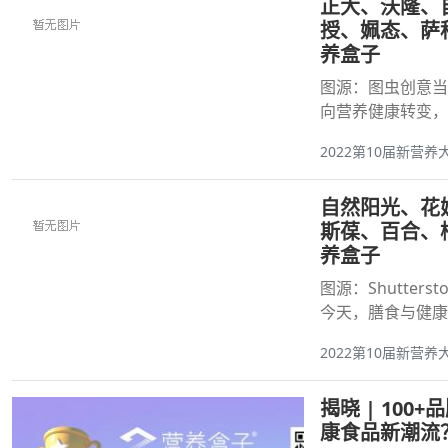
正大、沃隆、自
授、姵态、萨
养盒子
图源：图虫创意当
向营养健康转变，
2022第10届新营养
自然阳光、花姐
斯葆、百合、
养盒子
图源：Shutter
今天，膳食与健康
2022第10届新营养
揭晓 | 10
康食品新潮流