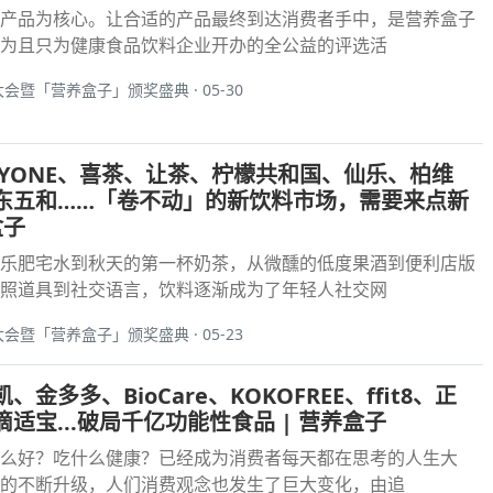
产品为核心。让合适的产品最终到达消费者手中，是营养盒子
为且只为健康食品饮料企业开办的全公益的评选活
大会暨「营养盒子」颁奖盛典 · 05-30
LYONE、喜茶、让茶、柠檬共和国、仙乐、柏维
东五和……「卷不动」的新饮料市场，需要来点新
盒子
乐肥宅水到秋天的第一杯奶茶，从微醺的低度果酒到便利店版
照道具到社交语言，饮料逐渐成为了年轻人社交网
大会暨「营养盒子」颁奖盛典 · 05-23
金多多、BioCare、KOKOFREE、ffit8、正
适宝...破局千亿功能性食品 | 营养盒子
么好？吃什么健康？已经成为消费者每天都在思考的人生大
的不断升级，人们消费观念也发生了巨大变化，由追