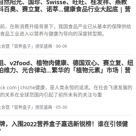
然阳光、国珍、Swisse、旺旺、桂发祥、燕教
科百奥、赛立复、诺莘…健康食品行业大起底 | 营
前，在新消费升级背景下，我国食品产业已从基本的保障供给
食品工业进入以营养与健康为导向的深度转型期。
大会暨「营养盒子」颁奖盛典 · 06-06
、v2food、植物肉健康、德国双心、赛立复、纽
柏维力、光合律动...繁华的「植物元素」市场｜营
stock com j chizhe健康，是人类永恒的追求。在社会飞速发展的
的关系在全球范围内引起了前所未有的关注与重
大会暨「营养盒子」颁奖盛典 · 05-30
0+品牌，入围2022营养盒子嘉选新锐榜！谁在引领健
？