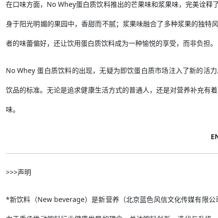
在口味方面，No Whey蛋白质饮料推出的芒果味和浆果味，完美诠
身于阳光明媚的果园中，香甜而不腻；浆果味融合了多种浆果的独特
者的味蕾偏好，还让饮用蛋白质饮料成为一种愉悦的享受，而非负担。
No Whey 蛋白质饮料的出现，无疑为即饮蛋白质市场注入了新的
饮品的标准。无论是追求健康生活方式的普通人，还是对营养补充有着严
味。
E
>>>声明
*新饮料（New beverage）是新营养（北京蓝色风信文化传媒