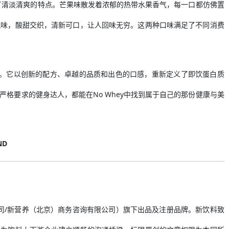
释了清淡清爽的特点。芒果味散发着浓郁的热带水果香气，每一口都仿佛置
风味，酸甜交织，清新可口，让人回味无穷。这两种口味满足了不同消费
活力。它以创新的配方、卓越的品质和出色的口感，重新定义了即饮蛋白质
格要求的健身达人，都能在No Whey中找到属于自己的那份健康与美
ND
有限公司/新营养（北京）商务咨询有限公司）旗下出品及注册品牌。新饮料致