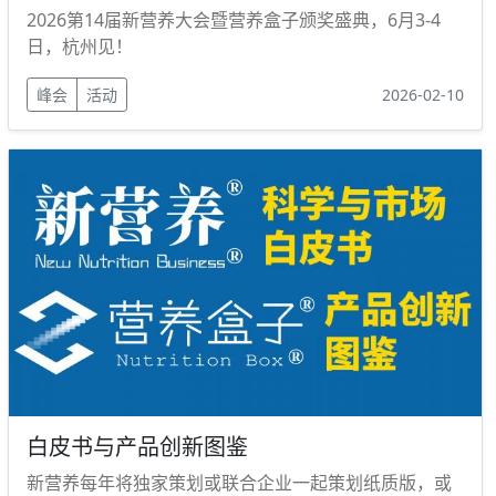
2026第14届新营养大会暨营养盒子颁奖盛典，6月3-4
日，杭州见！
峰会
活动
2026-02-10
白皮书与产品创新图鉴
新营养每年将独家策划或联合企业一起策划纸质版，或