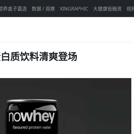
营养盒子嘉选
数据 / 观察
XINGRAPHIC
大健康投融资
视
 蛋白质饮料清爽登场