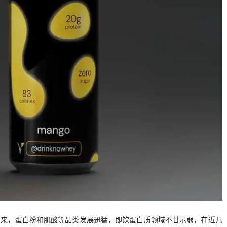
年来，蛋白粉和肌酸等品类发展迅猛，即饮蛋白质领域不甘示弱，在近几