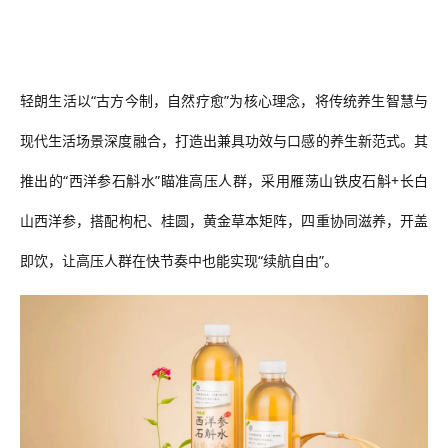
轻朗生活以
“
古方今制，自然疗愈
”
为核心理念，将传统养生智慧与
现代生活场景深度融合
，
打造出兼具功效与口感的养生新范式。其
推出的
“西洋参石斛水”
瞄准高压人群，
采用
雁荡山铁皮石斛
+长白
山
西洋参
，搭配枸杞、桂圆，黄金草本矩阵，四重协同滋养，开盖
即饮，让高压人群在快节奏中也能实现
“续航自由”。