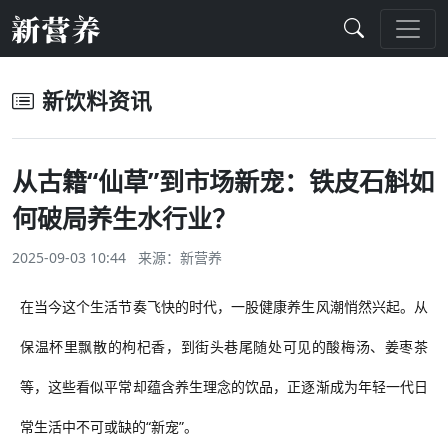
新饮料资讯
从古籍“仙草”到市场新宠：铁皮石斛如
何破局养生水行业？
2025-09-03 10:44 来源：
新营养
在当今这个生活节奏飞快的时代，一股
健康
养生风潮悄然兴起。从
保温杯里飘散的枸杞香，到街头巷尾随处可见的酸梅汤、姜枣茶
等，这些看似平常却蕴含养生理念的饮品，正逐渐成为年轻一代
日
常生活中
不可或缺的
“新宠”。