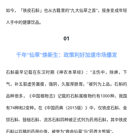
如今，「铁皮石斛」也从古籍里的
“九大仙草之首”，摇身变成年轻
人手中的健康饮品。
01
千年“仙草”焕新生：政策利好加速市场爆发
石斛最早记载在东汉时期《神农本草经》：
“主伤中，除痹，下
气，补五脏虚劳羸瘦，强阴，久服厚肠胃。”被列为上品。石斛的
品种很多，《中国植物志》记载的石斛属植物约有1000种，我国
有74种和2变种。在《中国药典（2015版）》中，仅铁皮石斛、金
钗石斛、鼓槌石斛、流苏石斛四种被正式列为药用石斛，其中铁皮
石斛以珍稀的药用价值，被誉为“救命仙草”与“药界大熊猫”。