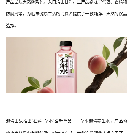
产品呈现天然粉紫色，入口清甜甘润。
且
产品
剔除了
代糖、香精和
防腐剂
等
，为追求健康生活的消费者提供了一款纯净、天然的饮品
选择
。
迎驾山泉推出
“石斛+草本”全新单品——草本迎驾养生水
，产品均
依托天然霍山石斛优势，经破壁萃取、无菌冷灌装两大核心工艺，