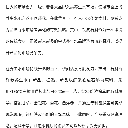
巨大的
市场潜力
，
吸引着
各大品牌入局养生水市场，使得市面上的
养生水配方趋于同质化。在此背景下，引入小众传统食材，逐渐成
为品牌寻求市场差异化的有效策略。
其中，
铁皮石斛作为一种珍贵
的传统食材，正被越来越多的中式养生水品牌选为核心原料，以提
升产品的市场竞争力。
在养生
水
市场持续升温的当下，伊刻活泉再度发力，
推出「石斛西
洋参养生水」新品。
据悉，
新品以鲜采铁皮石斛为原料，采
用
-196℃液氮锁鲜技术与-40℃冻干工艺，经25倍浓缩萃取石斛精
华，搭配甘草、金银花、菊花、西洋参，并通过专利锁鲜盖可实现
现泡现喝，还原铁皮石斛的天然本味
；与此同时，产品秉持健康理
念，
配料干净
，让追求健康的消费者
可以轻松享受无负担
。