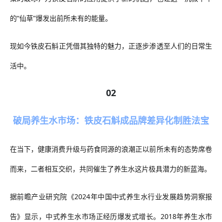
的
“仙草”爆发出前所未有的能量。
现如今
铁皮石斛
正凭借其独特的魅力，
正逐步渗透至人们的日常生
活中。
02
破局养生水市场：铁皮石斛成品牌差异化制胜法宝
在当下，健康消费升级与
药食同源
的浪潮正以前所未有的态势席卷
而来，二者相互交织，共同催生了
养生水
这片极具潜力的新蓝海。
据前瞻产业研究院《
2024年中国中式养生水行业发展趋势洞察报
告》
显示
，中式养生水市场正经历爆发式增长。
2018年养生水市