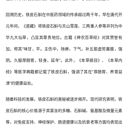
回溯历史，铁皮石斛在中医药领域的传承超过两千年，早在唐代开
元年间，《道藏》将铁皮石斛与天山雪莲、三两重人参等并列为中
华九大仙草，凸显其尊贵地位。古籍《神农百草经》对其赞誉有
加，称其
“味甘，平。主伤中，除痹，下气，补五脏虚劳羸瘦，强
阴。久服厚肠胃，轻身，延年”。此外，《本草纲目》、《本草内
经》等医学典籍都记载了铁皮石斛，强调了其在“厚肠胃、养胃益
津”的健康益处。
随着科技的发展，铁皮石斛的奥秘被逐步揭开
。
现代研究表明，铁
皮石斛的核心价值源于其富含的多糖、石斛碱、氨基酸及微量元素
等，对免疫支持、神经保护、肠道健康以及抗衰老等方面均表现出