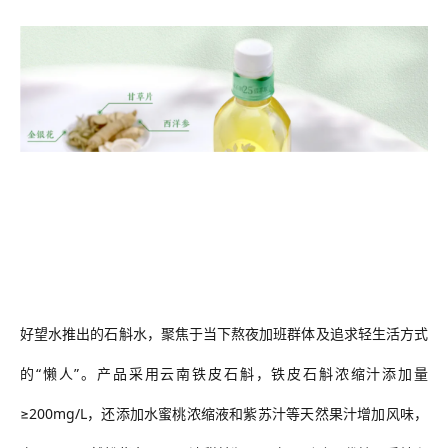
好望水
推出的
石斛水
，聚焦于当下熬夜加班群体及追求轻生活方式
的
“懒人”。产品
采用云南铁皮石斛，铁皮石斛浓缩汁添加量
≥200mg/L，还添加水蜜桃浓缩液和紫苏汁等天然果汁增加风味，