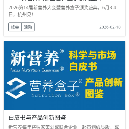
2026第14届新营养大会暨营养盒子颁奖盛典，6月3-4
日，杭州见！
峰会
活动
2026-02-10
白皮书与产品创新图鉴
新营养每年将独家策划或联合企业一起策划纸质版，或