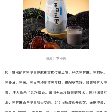
图源：李子园
轻上
推出的
五黑坚果芝麻糊重构传统风味，严选黑芝麻、黑枸杞、
黑桑葚、黑米、黑豆五种地道黑食材，搭配葵花籽、腰果等五大坚
果，注入新西兰乳粉增香。采用无菌冷罐锁鲜技术，质地细腻丝
滑，黑芝麻香与坚果醇香交融
。245ml瓶装即开即饮，无需冲调，