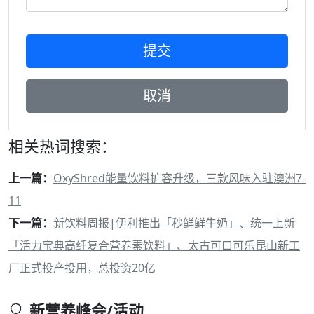
相关热词搜索：
上一篇：
OxyShred能量饮料扩容升级，三款风味入驻澳洲7-
11
下一篇：
新饮料周报|伊利推出「秒鲜鲜牛奶」、统一上新
「活力宝典高纤复合营养素饮料」、太古可口可乐昆山新工
厂正式投产投用，总投资20亿
新营养峰会/活动