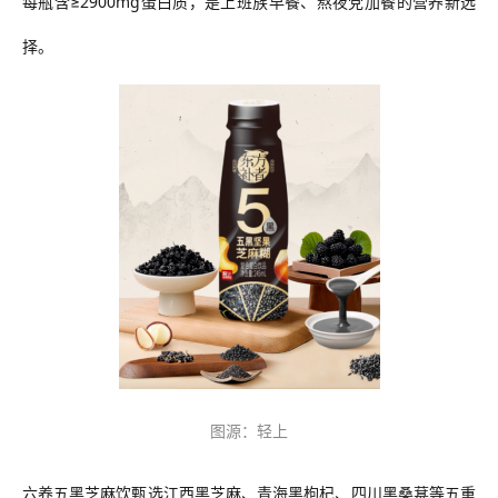
每瓶含≥2900mg蛋白质，是上班族早餐、熬夜党加餐的
营养新选
择
。
图源：轻上
六养五黑芝麻饮甄选江西黑芝麻、青海黑枸杞、四川黑桑葚等五重