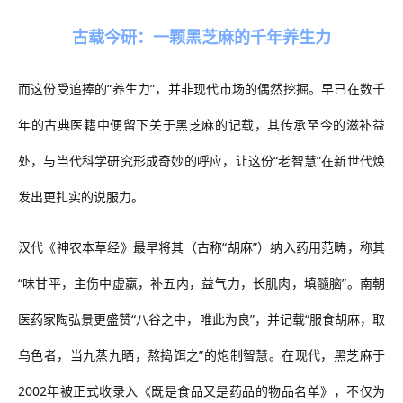
古载今研：一颗黑芝麻的千年养生力
而这份受追捧的
“养生力”，并非现代市场的偶然挖掘
。
早已在数千
年的古典医籍中
便
留下
关于黑芝麻的
记载，其传承至今的滋补益
处，与当代科学研究形成奇妙的呼应，让这份
“老智慧”在新世代焕
发出更扎实的说服力。
汉代《神农本草经》最早将其（古称
“胡麻”）纳入药用范畴，称其
“味甘平，主伤中虚羸，补五内，益气力，长肌肉，填髓脑”。南朝
医药家陶弘景更盛赞“八谷之中，唯此为良”，并记载“服食胡麻，取
乌色者，当九蒸九晒，熬捣饵之”的炮制智慧。在现代，黑芝麻于
2002年被正式收录入《既是食品又是药品的物品名单》，不仅为