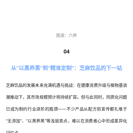
图源：六养
04
从“以黑养黑”到“精准定制”：芝麻饮品的下一站
芝麻饮品的发展未来充满机遇
与挑战：
在健康消费升级与植物基浪
潮推动下，其市场规模预计将持续扩容
。
但与此同时，同质化
问题
已成为制约行业进阶的瓶颈
——不少产品从配方到宣传都扎堆于
“无添加”、“以黑养黑”等浅层卖点，难以在消费者心中形成差异化
记忆点
。