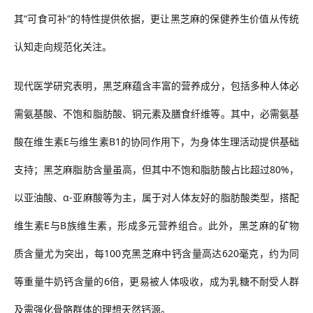
其“可食可补”的特性提供依据，更让黑芝麻的保健养生价值从传统
认知走向规范化关注。
现代医学研究表明，黑芝麻蕴含丰富的营养成分，包括多种人体必
需氨基酸、不饱和脂肪酸、铜元素及膳食纤维等。其中，必需氨基
酸在维生素
E与维生素B1的协同作用下，为身体生理活动提供基础
支持；黑芝麻脂肪含量虽高，但其中不饱和脂肪酸占比超过80%，
以亚油酸、α-亚麻酸等为主，属于对人体友好的脂肪酸类型，搭配
维生素E与B族维生素，形成多元营养组合。此外，黑芝麻的矿物
质含量尤为突出，每100克黑芝麻中钙含量高达620毫克，约为同
等重量牛奶钙含量的6倍，更易被人体吸收，成为乳糖不耐受人群
及需强化骨骼群体的理想天然钙源。