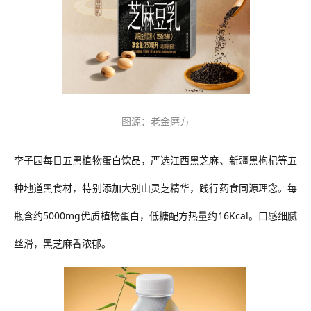
图源：老金磨方
李子园每日五黑植物蛋白饮品，严选江西黑芝麻、新疆黑枸杞等五
种地道黑食材，特别添加大别山灵芝精华，践行药食同源理念。每
瓶含约
5000mg优质植物蛋白，低糖配方热量约16K
cal
。口感细腻
丝滑，黑芝麻香浓郁。