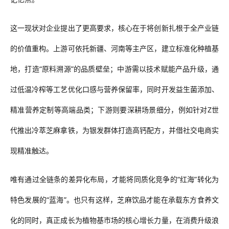
这一现状对企业提出了更高要求，核心在于将创新扎根于全产业链
的价值重构。上游可依托新疆、河南等主产区
，建立标准化种植基
地，打造
“原料溯源”的品质壁垒
；中游
需
以技术赋能产品升级，通
过低温冷榨等工艺优化口感与营养保留率，同时开发益生菌添加、
精准营养定制等高端品类；下游则要深耕场景细分，
例如
针对
Z世
代推出冷萃芝麻拿铁，为银发群体打造高钙配方，
并
借社交电商实
现精准触达
。
唯有通过全链条的差异化布局，才能将同质化竞争的
“红海”转化为
特色发展的“蓝海”。也只有这样，芝麻饮品才能在承载东方食养文
化的同时，真正成长为植物基市场的核心增长力量，在消费升级浪