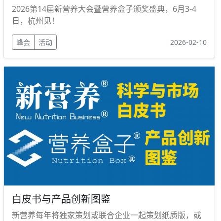
2026第14届新营养大会暨营养盒子颁奖盛典，6月3-4
日，杭州见！
峰会
活动
2026-02-10
白皮书与产品创新图鉴
新营养每年将独家策划或联合企业一起策划纸质版，或