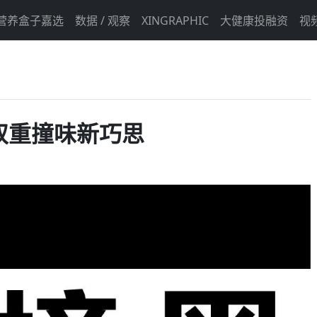
营养盒子嘉选
数据 / 观察
XINGRAPHIC
大健康投融资
视
双重撞味新巧思