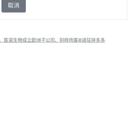
南、医诺生物成立欧洲子公司、别样肉客®进驻拼多多