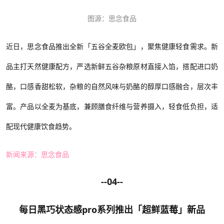
图源：思念食品
近日，思念食品推出全新「五谷全麦欧包」，聚焦健康轻食需求。新
品主打天然健康配方，严选新鲜五谷杂粮原材直接入馅，搭配进口奶
酪，口感香甜松软，杂粮的自然风味与奶酪的醇厚口感融合，层次丰
富。产品以全麦为基底，兼顾膳食纤维与营养摄入，轻食低负担，适
配现代健康饮食趋势。
新闻来源：思念食品
--04--
每日黑巧
状态感
pro
系列推出
「超鲜蓝莓」
新品