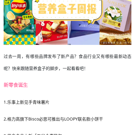
过去一周，有哪些品牌发布了新产品？食品行业又有哪些最新动态
呢？快来跟随营养盒子的脚步，一起看看吧！
新零食诞生
1.
乐事上新见手青味薯片
2.
格力高
旗下
Bisco必思可
推出与
LOOPY联名
款小饼干