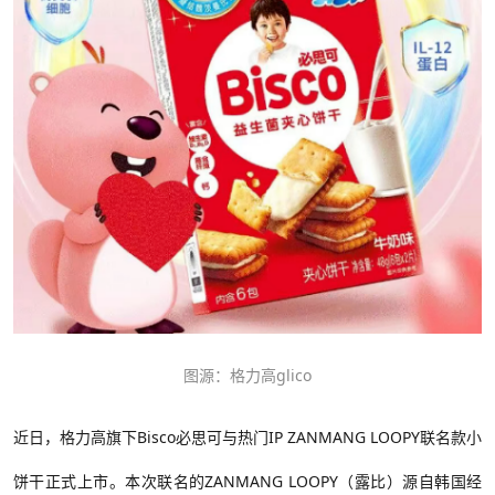
图源：格力高
glico
近日，格力高旗下
Bisco必思可与热门IP ZANMANG LOOPY联名款
小
饼干
正式上市。本次联名的
ZANMANG LOOPY（露比）源自韩国经