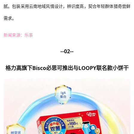
腻。包装采用云南地域风情设计，辨识度高，契合年轻群体猎奇尝鲜
需求。
新闻来源：乐事
--02--
格力高
旗下
Bisco必思可
推出与
LOOPY联名
款小饼干