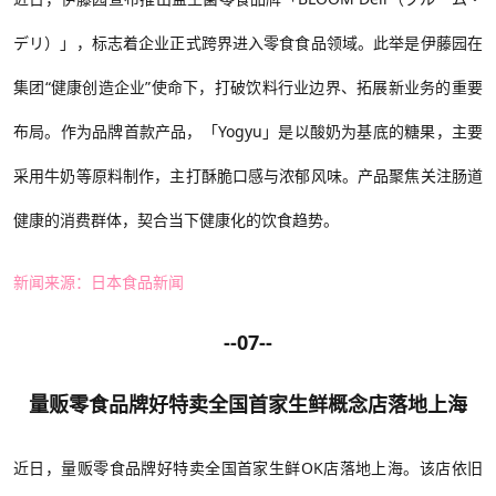
デリ）」，标志着企业正式跨界进入零食食品领域。此举是伊藤园在
集团“健康创造企业”使命下，打破饮料行业边界、拓展新业务的重要
布局。作为品牌首款产品，「Yogyu」是以酸奶为基底的糖果，主要
采用牛奶等原料制作，主打酥脆口感与浓郁风味。产品聚焦关注肠道
健康的消费群体，契合当下健康化的饮食趋势。
新闻来源：日本食品新闻
--07--
量贩零食品牌好特卖全国首家生鲜概念店落地上海
近日
，量贩零食品牌好特卖全国首家生鲜
OK店落地上海。该店依旧