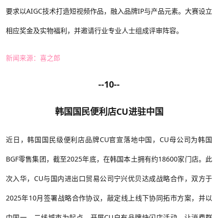
要求以AIGC技术打造短视频作品，融入品牌IP与产品元素。大赛设立
相应奖金及实物福利，并邀请行业专业人士组成评审阵容。
新闻来源：喜之郎
--10--
韩国国民便利店
CU进驻中国
近日，韩国国民级便利店品牌
CU官宣落地中国，CU母公司为韩国
BGF零售集团，截至2025年底，在韩国本土拥有约18600家门店
。此
次入华，
CU与国内进出口贸易公司宁兴优贝达成战略合作，双方于
2025年10月签署战略合作协议，敲定线上线下协同拓市方案，并以
中国一、二线城市为起点，开展CU自有品牌快闪店活动，让消费群