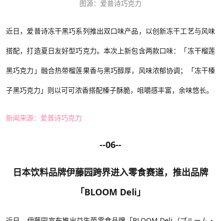
图源：爱普诗巧克力
近日，爱普诗冻干黑巧系列推出双口味产品，以创新冻干工艺与风味
搭配，打造夏日友好型巧克力。本次上新包含两款口味
：
「冻干榴莲
黑巧克力」融合热带榴莲果香与黑巧醇厚，风味浓郁协调；「冻干榛
子黑巧克力」则以可可浓香搭配榛子酥脆，咀嚼感丰富，余味悠长。
新闻来源：爱普诗巧克力
--06--
日本饮料品牌
伊藤园跨界进入零食赛道，推出品牌
「
BLOOM Deli」
近
日，伊藤园宣布推出益生菌零食品牌「
BLOOM Deli（ブルーム・