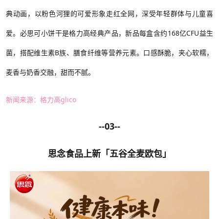
典动画，以粉色河狸的可爱形象走红全网，深受年轻群体与儿童喜
爱。必思可小饼干是格力高经典产品，新品每盒含约168亿CFU益生
菌，搭配维生素B族、膳食纤维等营养元素。口感酥脆，夹心软糯，
麦香与奶香交融，甜而不腻。
新闻来源：格力高
glico
--03--
思念
食品上新
「五谷全麦欧包」