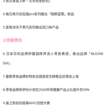
3.
思念
食品上新
「五谷全麦欧包」
4.
每日黑巧
状态感
pro
系列推出
「超鲜蓝莓」
新品
5.
爱普诗冻干黑巧系列推出双口味产品
公司新资讯
6.
日本饮料品牌
伊藤园跨界进入零食赛道，推出品牌「
BLOOM
Deli」
7.
量贩零食品牌好特卖全国首家生鲜概念店落地上海
8.零食品牌
来伊份计划在
2026年将健康产品占比提升至50%
9.
喜之郎启动首届
AIGC创想大赛