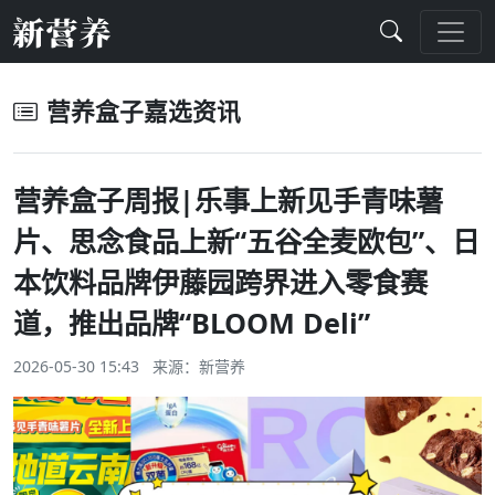
营养盒子嘉选资讯
营养盒子周报|乐事上新见手青味薯
片、思念食品上新“五谷全麦欧包”、日
本饮料品牌伊藤园跨界进入零食赛
道，推出品牌“BLOOM Deli”
2026-05-30 15:43 来源：
新营养