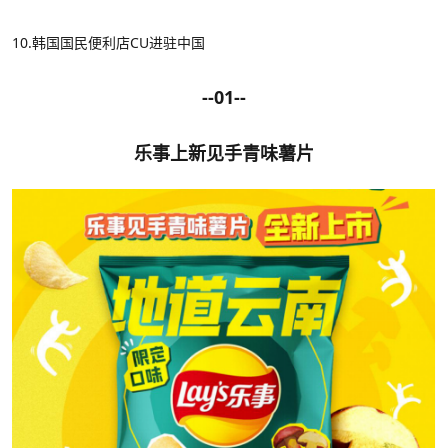
10.
韩国国民便利店
CU进驻中国
--01--
乐事上新见手青味薯片