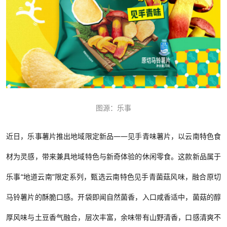
图源：乐事
近日，乐事薯片推出地域限定新品
——见手青味薯片，以云南特色食
材为灵感，带来兼具地域特色与新奇体验的休闲零食。这款新品属于
乐事“地道云南”限定系列，甄选云南特色见手青菌菇风味，融合原切
马铃薯片的酥脆口感。开袋即闻自然菌香，入口咸香适中，菌菇的醇
厚风味与土豆香气融合，层次丰富，余味带有山野清香，口感清爽不