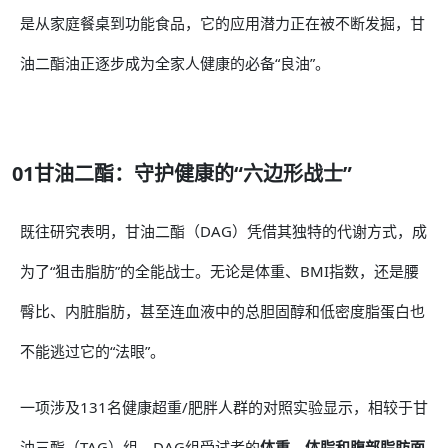
是从家庭餐桌到功能食品，它的应用潜力正在被不断发掘，甘
油二酯油正逐步成为全家人健康的必备“良油”。
01甘油二酯：守护健康的“六边形战士”
既往研究表明，甘油二酯（DAG）凭借其独特的代谢方式，成
为了“狙击脂肪”的全能战士。无论是体重、BMI指数，还是腰
臀比、内脏脂肪，甚至连血液中的总胆固醇和低密度脂蛋白也
不能逃过它的“法眼”。
一项涉及131名健康超重/肥胖人群的对照实验显示，相较于甘
油三酯（TAG）组，DAG组受试者的
体重、体脂和腹部脂肪面