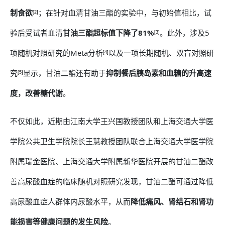
制食欲
；
在针对血清甘油三酯的实验中，与初始值相比，试
[2]
验后受试者血清
甘油三酯超标值下降了81%
。此外，涉及5
[3]
项随机对照研究的Meta分析
以及一项长期随机、双盲对照研
[4]
究
显示，甘油二酯还有助于
抑制餐后胰岛素和血糖的升高速
[5]
度，改善糖代谢
。
不仅如此，近期由江南大学王兴国教授团队和上海交通大学医
学院公共卫生学院院长王慧教授团队联合上海交通大学医学院
附属瑞金医院、上海交通大学附属新华医院开展的甘油二酯改
善高尿酸血症的临床随机对照研究发现，甘油二酯可通过降低
高尿酸血症人群体内尿酸水平，从而
降低痛风、肾结石和肾功
能损害等健康问题的发生风险
。