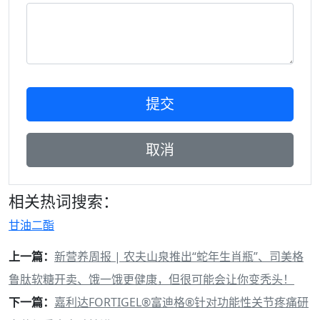
相关热词搜索：
甘油二酯
上一篇：
新营养周报 | 农夫山泉推出“蛇年生肖瓶”、司美格
鲁肽软糖开卖、饿一饿更健康，但很可能会让你变秃头！
下一篇：
嘉利达FORTIGEL®富迪格®针对功能性关节疼痛研