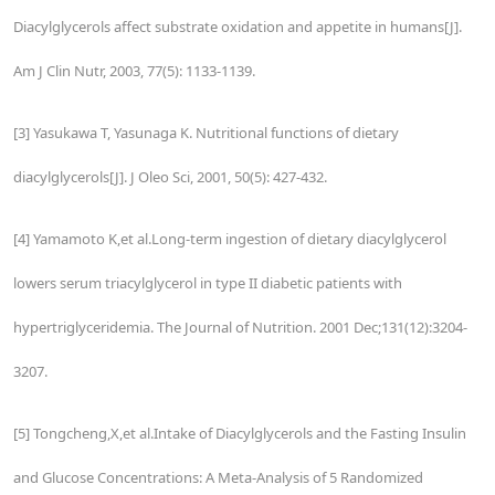
Diacylglycerols affect substrate oxidation and appetite in humans[J].
Am J Clin Nutr, 2003, 77(5): 1133-1139.
[3] Yasukawa T, Yasunaga K. Nutritional functions of dietary
diacylglycerols[J]. J Oleo Sci, 2001, 50(5): 427-432.
[4] Yamamoto K,et al.Long-term ingestion of dietary diacylglycerol
lowers serum triacylglycerol in type II diabetic patients with
hypertriglyceridemia. The Journal of Nutrition. 2001 Dec;131(12):3204-
3207.
[5] Tongcheng,X,et al.Intake of Diacylglycerols and the Fasting Insulin
and Glucose Concentrations: A Meta-Analysis of 5 Randomized