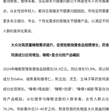
要消费者。整体来看，当前骨关节健康问题已不再是老年人的专属痛
点，从女性到年轻人，都存在骨骼关节健康问题困扰。市场显然需要
更多关注细分、专业、个性化需求的骨骼关节健康产品，以满足不同
人群的差异化需求。
大众对高质量睡眠需求提升，促使助眠保健食品规模增长，药食
同源成分应用增加，睡眠+复合功效产品崛起
2024年睡眠管理保健食品规模达28.3亿元，同比增长55.8%。高认知
成分为Gaba、褪黑素和酸枣仁，刺五加、灵芝、五味子等药食同源
成分出现增长。“睡眠+降血脂”、“睡眠+抗衰”、”睡眠+减脂“等复合功
效产品崛起。从社媒参与睡眠话题的人群来看，女性人群占比
76.2%，年龄集中在31-40岁之间，熬夜导致的失眠是大众普遍的睡