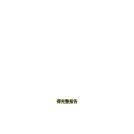
得完整报告
请扫描下方竞合岛小程序二维码