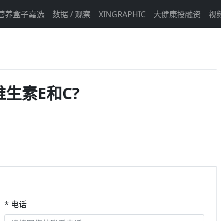
营养盒子嘉选
数据 / 观察
XINGRAPHIC
大健康投融资
视
生素E和C?
* 电话