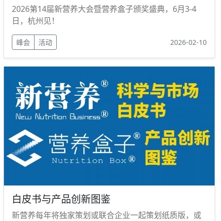
2026第14届新营养大会暨营养盒子颁奖盛典，6月3-4
日，杭州见！
峰会
活动
2026-02-10
白皮书与产品创新图鉴
新营养每年将独家策划或联合企业一起策划纸质版，或