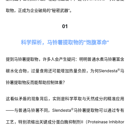
取物，正成为企业破局的“秘密武器”。
01
科学探析，马铃薯提取物的
“饱腹革命”
提到马铃薯提取物，许多人会产生疑问：明明普通水煮马铃薯富含
®
碳水化合物，过量食用还可能增加热量负担，为何Slendesta
马
铃薯提取物反而能帮助控制体重？
这看似矛盾的现象背后，实则是科学萃取与天然成分的精准应用
®
——与普通马铃薯不同，Slendesta
马铃薯提取物可以通过专有
工艺，特别浓缩出关键成分蛋白酶抑制剂II（Proteinase Inhibitor