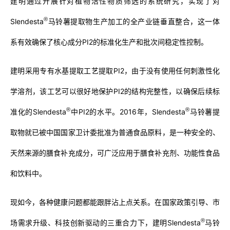
建明通过开展针对植物活性物质筛选的系统研究，实现了对
®
Slendesta
马铃薯提取物生产加工的全产业链垂直整合，这一体
系有效确保了核心成分PI2的标准化生产和批次间稳定性控制。
建明采用专有水基提取工艺提取PI2，由于没有使用任何刺激性化
学溶剂，该工艺可以很好地保护PI2的结构完整性，以确保后续标
®
®
准化的Slendesta
中PI2的水平。2016年，Slendesta
马铃薯提
取物就已被中国国家卫计委批准为普通食品原料，是一种安全的、
天然来源的膳食补充成分，可广泛应用于膳食补充剂、功能性食品
和饮料中。
现如今，各种健康问题都能跟胖沾上点关系。在国家政策引导、市
®
场需求升级、科技创新驱动的三重合力下，建明Slendesta
马铃