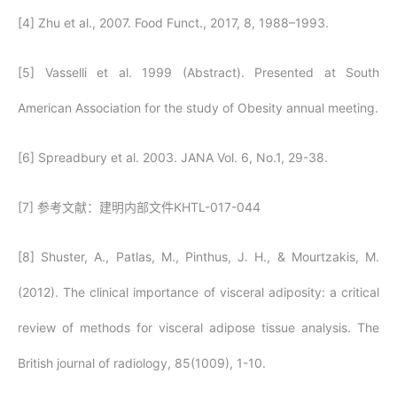
[4] Zhu et al., 2007. Food Funct., 2017, 8, 1988–1993.
[5] Vasselli et al. 1999 (Abstract). Presented at South
American Association for the study of Obesity annual meeting.
[6] Spreadbury et al. 2003. JANA Vol. 6, No.1, 29-38.
[7] 参考文献：建明内部文件KHTL-017-044
[8] Shuster, A., Patlas, M., Pinthus, J. H., & Mourtzakis, M.
(2012). The clinical importance of visceral adiposity: a critical
review of methods for visceral adipose tissue analysis. The
British journal of radiology, 85(1009), 1-10.