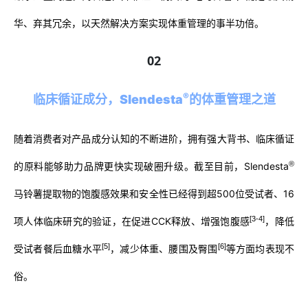
华、弃其冗余，以天然解决方案实现体重管理的事半功倍。
02
®
临床循证成分，
Slendesta
的体重管理之道
随着消费者对产品成分认知的不断进阶，拥有强大背书、临床循证
®
的原料能够助力品牌更快实现破圈升级。截至目前，Slendesta
马铃薯提取物的饱腹感效果和安全性已经得到超500位受试者、16
[3-4]
项人体临床研究的验证，在促进CCK释放、增强饱腹感
，降低
[5]
[6]
受试者餐后血糖水平
，减少体重、腰围及臀围
等方面均表现不
俗。