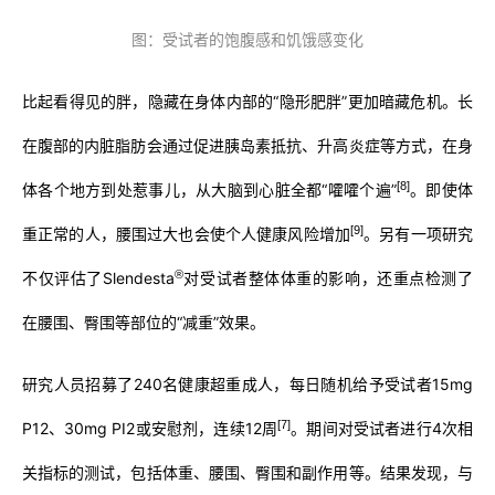
图：受试者的饱腹感和饥饿感变化
比起看得见的胖，隐藏在身体内部的“隐形肥胖”更加暗藏危机。长
在腹部的内脏脂肪会通过促进胰岛素抵抗、升高炎症等方式，在身
[8]
体各个地方到处惹事儿，从大脑到心脏全都“嚯嚯个遍”
。即使体
[9]
重正常的人，腰围过大也会使个人健康风险增加
。另有一项研究
®
不仅评估了Slendesta
对受试者整体体重的影响，还重点检测了
在腰围、臀围等部位的“减重”效果。
研究人员招募了240名健康超重成人，每日随机给予受试者15mg
[7]
P12、30mg PI2或安慰剂，连续12周
。期间对受试者进行4次相
关指标的测试，包括体重、腰围、臀围和副作用等。结果发现，与