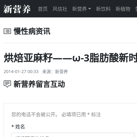
首页
风信社
新营养
新饮料
新植物
慢性病资讯
烘焙亚麻籽——ω-3脂肪酸新
2014-01-27 00:33 来源：
新营养
新营养留言互动
您的电话不会被公开。 必填项已用 * 标注
* 姓名