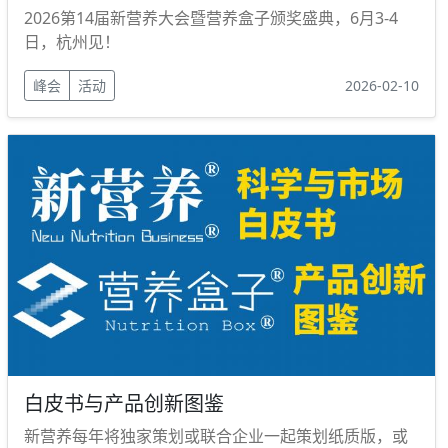
2026第14届新营养大会暨营养盒子颁奖盛典，6月3-4
日，杭州见！
峰会
活动
2026-02-10
白皮书与产品创新图鉴
新营养每年将独家策划或联合企业一起策划纸质版，或