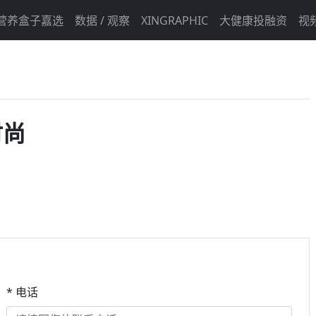
营养盒子嘉选
数据 / 观察
XINGRAPHIC
大健康投融资
视
时尚
* 电话