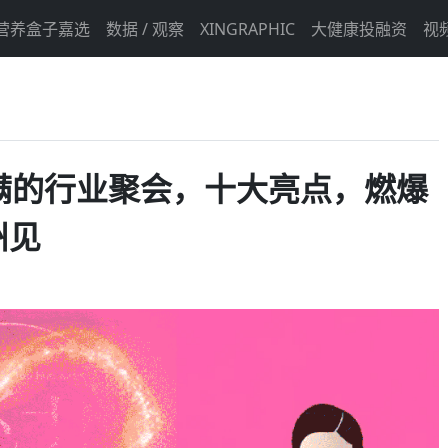
营养盒子嘉选
数据 / 观察
XINGRAPHIC
大健康投融资
视
满的行业聚会，十大亮点，燃爆
州见