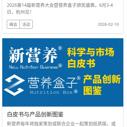
2026第14届新营养大会暨营养盒子颁奖盛典，6月3-4
日，杭州见！
峰会
活动
2026-02-10
白皮书与产品创新图鉴
新营养每年将独家策划或联合企业一起策划纸质版，或