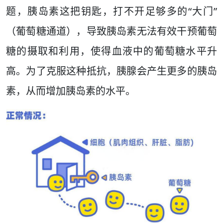
题，胰岛素这把钥匙，打不开足够多的“大门”
（葡萄糖通道），导致胰岛素无法有效干预葡萄
糖的摄取和利用，使得血液中的葡萄糖水平升
高。为了克服这种抵抗，胰腺会产生更多的胰岛
素，从而增加胰岛素的水平。