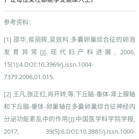
参考资料：
[1] 邵华,侯丽辉,吴效科.多囊卵巢综合征的卵泡
发育异常[J].现代妇产科进展, 2006,
15(1):4.DOI:10.3969/j.issn.1004-
7379.2006.01.015.
[2] 王凡,张正红,肖开转,等.下丘脑-垂体-肾上腺轴
和下丘脑-垂体-卵巢轴在多囊卵巢综合征神经内
分泌功能紊乱中的作用[J].中国医学科学院学报,
2017, 39(5):6.DOI:10.3881/j.issn.1000-