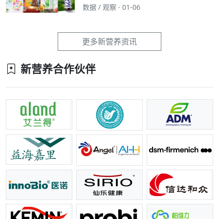
数据 / 观察 · 01-06
更多新营养资讯
新营养合作伙伴