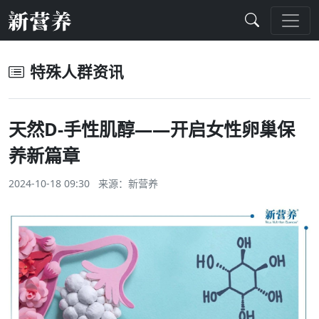
特殊人群资讯
天然D-手性肌醇——开启女性卵巢保
养新篇章
2024-10-18 09:30 来源：
新营养