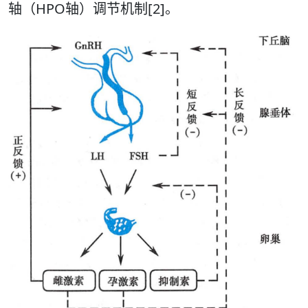
轴（HPO轴）调节机制[2]。