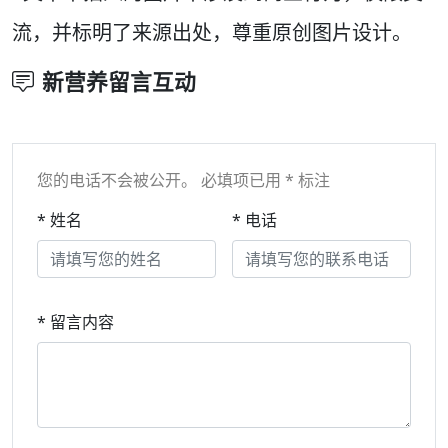
流，并标明了来源出处，尊重原创图片设计。
新营养留言互动
您的电话不会被公开。 必填项已用 * 标注
* 姓名
* 电话
* 留言内容