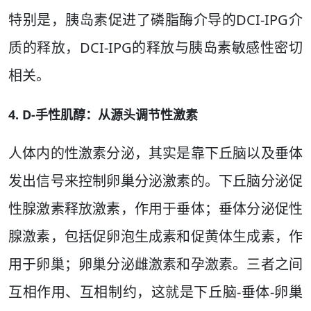
特别是，胰岛素促进了磷脂酶介导的DCI-IPG介
质的释放，DCI-IPG的释放与胰岛素敏感性密切
相关。
4. D-手性肌醇：从源头调节性激素
人体内的性激素分泌，其实是靠下丘脑以及垂体
发出信号来控制卵巢分泌激素的。下丘脑分泌促
性腺激素释放激素，作用于垂体；垂体分泌促性
腺激素，包括促卵泡生成素和促黄体生成素，作
用于卵巢；卵巢分泌雌激素和孕激素。三者之间
互相作用、互相制约，这就是下丘脑-垂体-卵巢