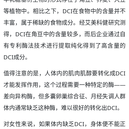
等植物中。相比之下，DCI在食物中的含量并不
丰富，属于稀缺的食物成分。经艾美科健研究测
得，DCI在角豆中的含量较多，而后企业通过自
有专利酶法技术进行提取纯化得到了高含量的
DCI成分。
值得注意的是，人体内的肌肉肌醇要转化成DCI
才能发挥作用，这个过程需要一种特定的酶——
差向异构酶，但多囊卵巢综合征、月经失调人群
体内通常缺乏这种酶，难以很好的转化出DCI。
对女性来说，如果体内缺乏DCI，身体便不能正