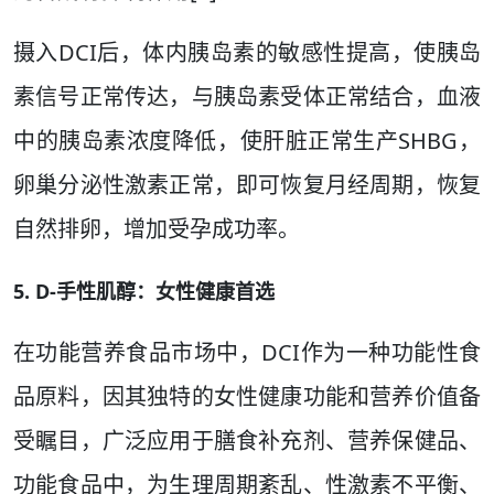
摄入DCI后，体内胰岛素的敏感性提高，使胰岛
素信号正常传达，与胰岛素受体正常结合，血液
中的胰岛素浓度降低，使肝脏正常生产SHBG，
卵巢分泌性激素正常，即可恢复月经周期，恢复
自然排卵，增加受孕成功率。
5. D-手性肌醇：女性健康首选
在功能营养食品市场中，DCI作为一种功能性食
品原料，因其独特的女性健康功能和营养价值备
受瞩目，广泛应用于膳食补充剂、营养保健品、
功能食品中，为生理周期紊乱、性激素不平衡、