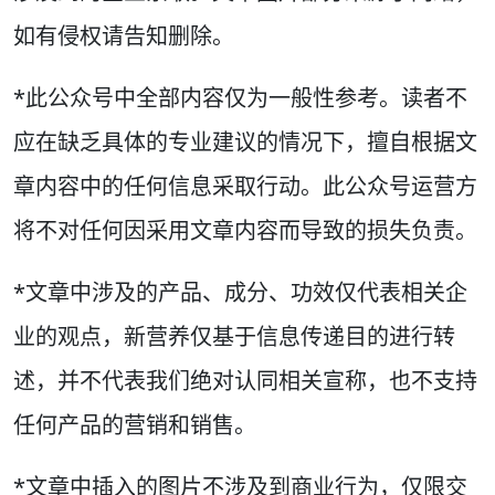
如有侵权请告知删除。
*此公众号中全部内容仅为一般性参考。读者不
应在缺乏具体的专业建议的情况下，擅自根据文
章内容中的任何信息采取行动。此公众号运营方
将不对任何因采用文章内容而导致的损失负责。
*文章中涉及的产品、成分、功效仅代表相关企
业的观点，新营养仅基于信息传递目的进行转
述，并不代表我们绝对认同相关宣称，也不支持
任何产品的营销和销售。
*文章中插入的图片不涉及到商业行为，仅限交