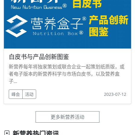
白皮书与产品创新图鉴
新营养每年将独家策划或联合企业一起策划纸质版，或
者电子版本的新营养科学与市场白皮书，以及营养盒
子...
峰会
活动
2023-07-12
更多新营养活动
新营养热门资讯