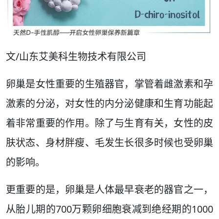
文/山东艾美科生物技术有限公司
卵巢是女性重要的生殖器官，掌管着雌激素和孕
激素的分泌，对女性的内分泌健康和生育功能起
着非常重要的作用。除了与生育有关，女性的皮
肤状态、身材胖瘦、毛发生长很多时候也受卵巢
的影响。
更重要的是，卵巢是人体最早衰老的器官之一，
从胎儿期的700万颗卵细胞衰减到绝经期的1000