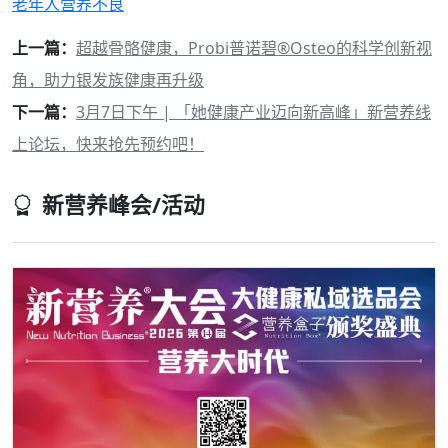
老年人营养不良
上一篇：
超越骨骼健康，Probi普诺碧®Osteo的科学创新视
角，助力银发族健康再升级
下一篇：
3月7日下午 | 「她健康产业迈向新高峰」新营养线
上论坛，快来抢先预约吧！
新营养峰会/活动