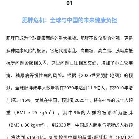
01
肥胖危机：全球与中国的未来健康负担
肥胖已成为全球健康面临的重大挑战。肥胖不仅仅影响外观，更是
多种健康风险的根源。它与代谢紊乱、高血糖、高血脂、胰岛素抵
[1]
抗等问题紧密相关
，这些问题往往相互交织，增加了心血管疾
病、糖尿病等慢性病的风险。根据《
2025
世界肥胖地图》的预
测，全球肥胖成年人数量将在
2030
年达到
11.3
亿人，较
2010
年增
加超过
115%
。尤其在中国，预计到
2025
年，将有
41%
的成年人超
重（
BMI
≥
25 kg/m
²），其中
9%
的人群将被诊断为肥胖
（
BMI
≥
30 kg/m
²）。到
2030
年，中国成人超重与肥胖的人数预
计将达到
5.1504
亿。如果按照中国的超重
/
肥胖标准（
BMI 24