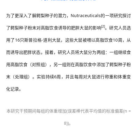
为了更深入了解鳄梨种子的潜力，
Nutraceuticals
的
一项研究探讨
[2]
了鳄梨种子粉末对高脂饮食诱导的肥胖大鼠的影响
。研究人员选
用了
16
只斯普拉格
-
道利大鼠，这些大鼠被喂以高脂饮食
10
周，从
而诱导出肥胖状态。接着，研究人员将大鼠分为两组：一组继续食
用高脂饮食（对照组），另一组则在高脂饮食中添加了鳄梨种子粉
末（处理组）。实验持续
6
周，并且每周对大鼠进行称重和体重变
化记录。
本研究
干预
期间每组的体重增加
(
误差棒代表平均值的标准偏差
(n =
8))
。