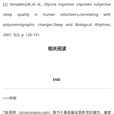
[2] Yamadera,W.,et al., Glycine ingestion improves subjective
sleep quality in human volunteers,correlating with
polysomnographic changes.Sleep and Biological Rhythms,
2007. 5(2): p. 126-131.
相关阅读
END
>>>声明
*新营养（xinyingyang.com）致力于秉承循征营养学的理念，重度