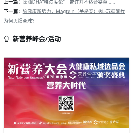
上一篇：
藻油DHA“唯浓度论”，或许并不适合婴童……
下一篇：
脑健康新势力，Magtein（美格泰）®L-苏糖酸镁
为何火爆全球？
新营养峰会/活动