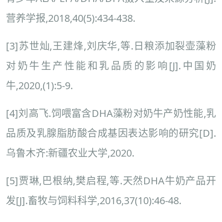
营养学报,2018,40(5):434-438.
[3]苏世灿,王建烽,刘庆华,等.日粮添加裂壶藻粉
对奶牛生产性能和乳品质的影响[J].中国奶
牛,2020,(1):5-9.
[4]刘高飞.饲喂富含DHA藻粉对奶牛产奶性能,乳
品质及乳腺脂肪酸合成基因表达影响的研究[D].
乌鲁木齐:新疆农业大学,2020.
[5]贾琳,巴根纳,樊启程,等.天然DHA牛奶产品开
发[J].畜牧与饲料科学,2016,37(10):46-48.