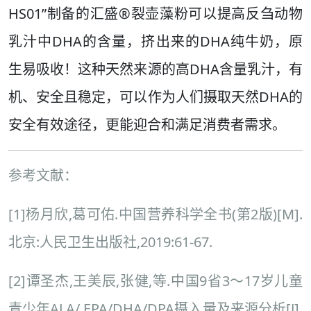
HS01”制备的汇盛®裂壶藻粉可以提高反刍动物
乳汁中DHA的含量，挤出来的DHA纯牛奶，原
生易吸收！这种天然来源的高DHA含量乳汁，有
机、安全且稳定，可以作为人们摄取天然DHA的
安全有效途径，更能迎合和满足消费者需求。
参考文献：
[1]杨月欣,葛可佑.中国营养科学全书(第2版)[M].
北京:人民卫生出版社,2019:61-67.
[2]谭圣杰,王美辰,张健,等.中国9省3～17岁儿童
青少年ALA/ EPA/DHA/DPA摄入量及来源分析[J].