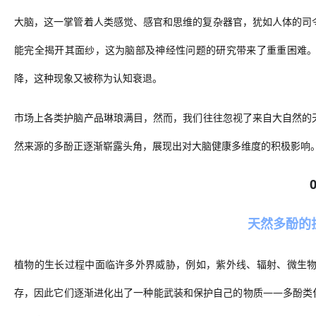
大脑，这一掌管着人类感觉、感官和思维的复杂器官，犹如人体的司
能完全揭开其面纱，这为脑部及神经性
问题
的研究带来了重重困难
降，这种现象
又
被称为认知衰退。
市场上各类
护脑
产品琳琅满目，然而，我们往往忽视了来自大自然的
然来源的多酚
正逐渐崭露头角，展现出对大脑健康多维度的积极影响
天然多酚的
植物的生长过程中面临许多外界威胁，例如，紫外线、辐射、微生
存，因此它们逐渐进化出了一种能武装和保护自己的物质
——多酚类