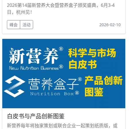
2026第14届新营养大会暨营养盒子颁奖盛典，6月3-4
日，杭州见！
峰会
活动
2026-02-10
白皮书与产品创新图鉴
新营养每年将独家策划或联合企业一起策划纸质版，或