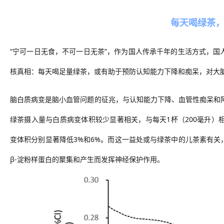
每天喝绿茶
“宁可一日无食，不可一日无茶”
，
作为国人传承千年的生活方式，
国
核真相：
每天喝足量绿茶，或
有助于预防认知能力下降和痴呆
，对大
脑白质病变是脑小血管问题的征兆，与认知能力下降、血管性痴呆和
绿茶摄入量与白质病变体积较少显著相关，与每天
1杯（200毫升）
变体积分别显著降低3%
和
6%
。而这一益处或与
绿茶中的儿茶素
有关
β
-
淀粉样蛋白的聚集和产生而发挥神经保护作用。