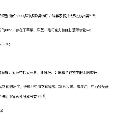
[2-3]
已识别出超
8000多种多酚类物质，科学家将其大致分为4类
：
酚的
60%
，
存在于苹果、洋葱、黑巧克力和红甘蓝等食物中
；
的
30%
；
鞣花酸，姜黄中的姜黄素，亚麻籽、芝麻和全谷物中的木脂素
等
。
从饮食的角度，
遵循地中海饮食模式（富含浆果、橄榄油、红酒等多酚
[11]
品结构中富含多酚成分有关
。
02