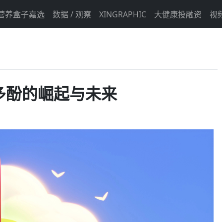
营养盒子嘉选
数据 / 观察
XINGRAPHIC
大健康投融资
视
多酚的崛起与未来