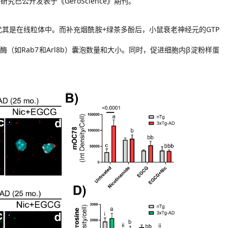
。研究已公开发表于《
GeroScience》期刊。
尤其是在线粒体中
。而补充
烟酰胺
+绿茶多酚
后，小鼠
衰老神经元的
GTP
（如Rab7和Arl8b）囊泡数量和大小。
同时，
促进细胞内
β淀粉样蛋