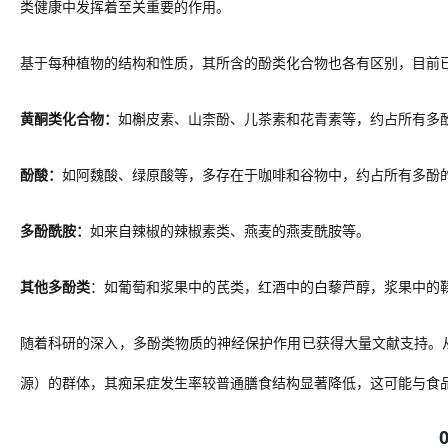
类健康中发挥着至关重要的作用。
基于每种植物的结构和性质，其所含的酚类化合物也各有区别，目前
黄酮类化合物
：
如
槲皮素、山柰酚、儿茶素和花青素
等，
约占所有多
酚酸
：
如
阿魏酸
、
绿原酸
等，多存在于
咖啡和谷物中
，
约占所有多酚
多酚酰胺
：
如来自
辣椒的辣椒素类
、
燕麦的燕麦酰胺
等
。
其他多酚类
：
如
葡萄和浆果中的芪类，红酒中的白藜芦醇，浆果中的
随着科研的深入，
多酚类物质的神经保护作用已获得大量
文献
支持。
源）的群体，其痴呆症发生率较普通膳食结构
显著
降低
，
这可能与食