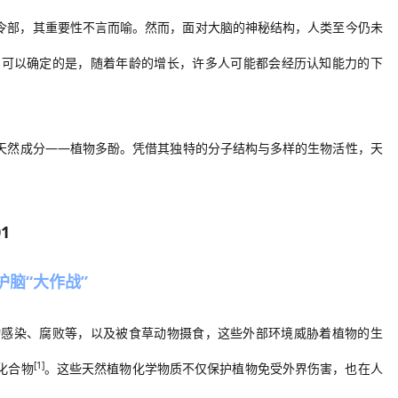
令部，其重要性不言而喻。然而，面对大脑的神秘结构，人类至今仍未
。
可以确定的是，
随着年龄的增长，许多人可能
都
会经历认知能力的下
天然
成分
——植物多酚。凭借其独特的分子结构与多样的生物活性，
天
。
01
护脑“大作战”
物感染、腐败等，以及被食草动物摄食，这些外部环境威胁着植物的生
[1]
化合物
。这些天然植物化学物质不仅保护植物免受外界伤害，也在人