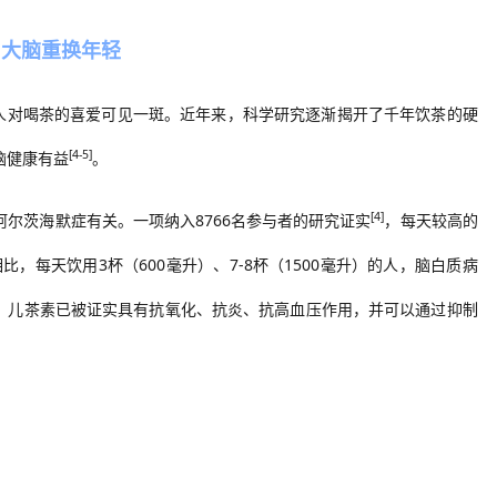
，大脑重换年轻
人对喝茶的喜爱可见一斑。近年来，科学研究逐渐
揭开了千年饮茶的硬
[4-5]
脑健康有益
。
[4]
阿尔茨海默症有关
。一项纳入
8766名参与者
的研究证实
，
每天较高的
相比，每天饮用3杯（600毫升）、7-8杯（1500毫升）的人，脑白质病
，
儿茶素已被证实具有抗氧化、抗炎、抗高血压作用，并可以通过抑制