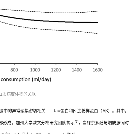
白质病变体积的关联
脑中的异常聚集密切相关——tau蛋白和β-淀粉样蛋白（Aβ）。
其中，
[5]
部形成
。加州大学欧文分校研究团队揭示
，当绿茶多酚与烟酰胺同时