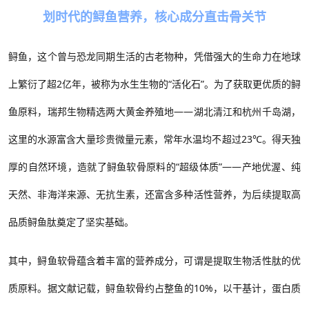
划时代的鲟鱼营养，核心成分直击骨关节
鲟鱼，这个曾与恐龙同期生活的古老物种，凭借强大的生命力在地球
上繁衍了超2
亿年，被称为水生生物的
“
活化石
”
。为了获取更优质的鲟
鱼原料，瑞邦生物精选两大黄金养殖地——湖北清江和杭州千岛湖，
这里的水源富含大量珍贵微量元素，常年水温均不超过
23
℃。得天独
厚的自然环境，造就了鲟鱼软骨原料的
“
超级体质
”——产地优渥、纯
天然、非海洋来源、无抗生素，还富含多种活性营养，为后续提取高
品质鲟鱼肽奠定了坚实基础。
其中，鲟鱼软骨蕴含着丰富的营养成分，可谓是提取生物活性肽的优
质原料。据文献记载，鲟鱼软骨约占整鱼的10%
，以干基计，蛋白质