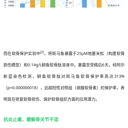
[3]
而在软骨保护实验中
，将斑马鱼暴露于
25μM
地塞米松（构建软骨
损伤模型）和
0.14g/L
鲟鱼软骨肽溶液中。暴露至受精后
6
天，经阿尔
新蓝染色检测，鲟鱼软骨肽对斑马鱼软骨保护率高达
313%
（
p=0.000000018），远超阳性对照组（硫酸软骨素）的保护率，表
明其在修复软骨损伤、保护软骨组织方面的应用潜力。
抗炎止痛，缓解骨关节不适