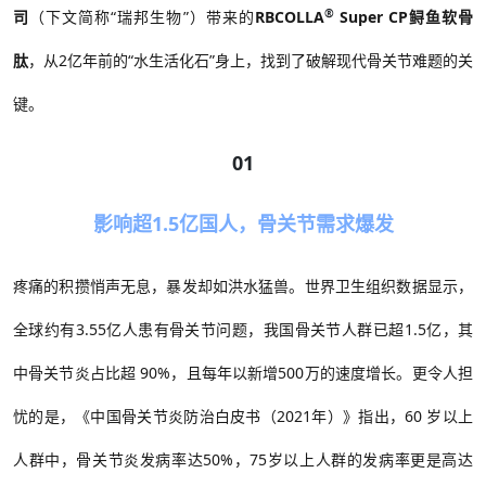
®
司
（下文简称“瑞邦生物”）带来的
RBCOLLA
Super CP
鲟鱼软骨
肽
，从
2
亿年前的
“
水生活化石
”身上，找到了破解现代骨关节难题的关
键。
01
影响超1.5亿国人，骨关节需求爆发
疼痛的积攒悄声无息，暴发却如洪水猛兽。世界卫生组织数据显示，
全球约有3.55
亿人患有骨关节问题，我国骨关节人群已超
1.5
亿，其
中骨关节炎占比超
90%
，且每年以新增
500
万的速度增长。更令人担
忧的是，《中国骨关节炎防治白皮书（
2021
年）》指出，
60
岁以上
人群中，骨关节炎发病率达
50%
，
75
岁以上人群的发病率更是高达