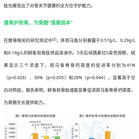
肽也展现出了对骨关节健康的全方位守护能力。
健骨护软骨，为骨骼“强基固本”
[2]
在健骨相关的研究测试中
，将斑马鱼分别暴露于
0.57g/L
、
0.29g/L
和
0.14g/L
的鲟鱼软骨肽样品溶液中。
5
天后经茜素红
S
染色观察，结
果显示三个浓度下，斑马鱼脊骨钙密度的促进率分别为
41%
（
p=0.026
）、
30%
（
p=0.035
）和
26%
（
p=0.044），显著高于空
白对照组。报告表明，鲟鱼软骨肽或能显著促进斑马鱼脊骨钙密度，
为骨骼生长提供助力。