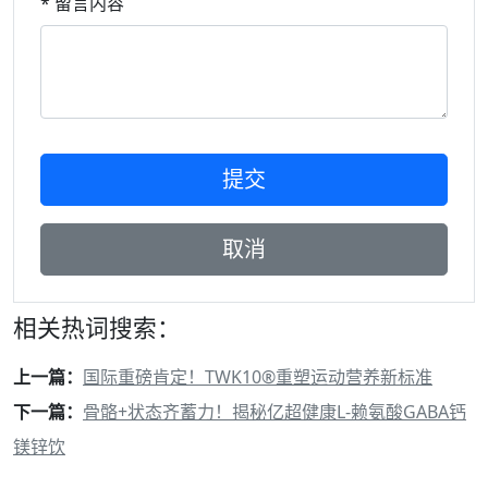
* 留言内容
相关热词搜索：
上一篇：
国际重磅肯定！TWK10®重塑运动营养新标准
下一篇：
骨骼+状态齐蓄力！揭秘亿超健康L-赖氨酸GABA钙
镁锌饮