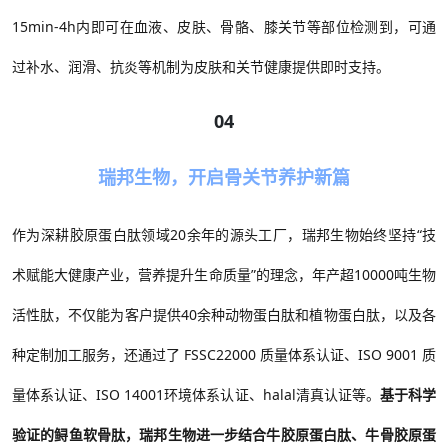
15min-4h内即可在血液、皮肤、骨骼、膝关节等部位检测到，可通
过补水、润滑、抗炎等机制为皮肤和关节健康提供即时支持。
04
瑞邦生物，开启骨关节养护新篇
作为深耕胶原蛋白肽领域20
余年的源头工厂，瑞邦生物始终坚持
“
技
术赋能大健康产业，营养提升生命质量
”
的理念，年产超
10000
吨生物
活性肽，不仅能为客户提供
40
余种动物蛋白肽和植物蛋白肽，以及各
种定制加工服务，还通过了
FSSC22000
质量体系认证、
ISO 9001
质
量体系认证、
ISO 14001
环境体系认证、
halal
清真认证等。
基于科学
验证的鲟鱼软骨肽，瑞邦生物进一步结合牛胶原蛋白肽、牛骨胶原蛋