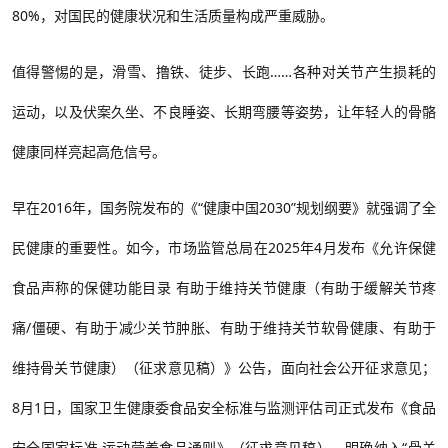
80%，对国民的健康状况和生活质量构成严重威胁。
值得警惕的是，滑雪、撸铁、徒步、长跑……各种对关节产生损耗的
运动，以及伏案久坐、不良睡姿、长期弯腰等姿势，让年轻人的骨骼
健康同样亮起高危信号。
早在2016
年，国务院发布的《
“
健康中国
2030”
规划纲要》就强调了全
民健康的重要性。如今，市场监管总局在
2025
年
4
月发布《允许保健
食品声称的保健功能目录 有助于维持关节健康（有助于缓解关节疼
痛
/
僵硬、有助于减少关节肿胀、有助于维持关节软骨健康、有助于
维持骨关节健康）（征求意见稿）》公告，面向社会公开征求意见；
8
月
1
日，国家卫生健康委食品安全标准与监测评估司正式发布《食品
安全国家标准 运动营养食品通则》（征求意见稿），明确纳入
“
骨关