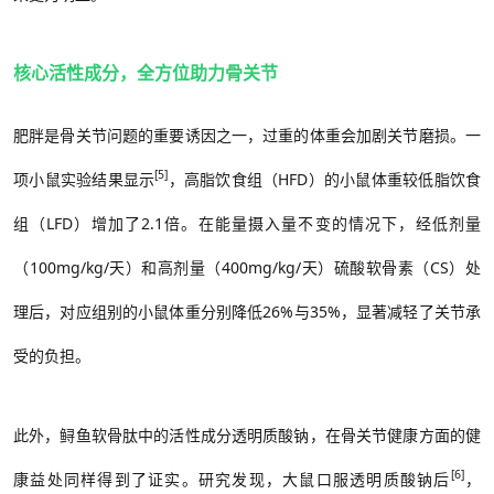
核心活性成分，全方位助力骨关节
肥胖是骨关节问题的重要诱因之一，过重的体重会加剧关节磨损。一
[5]
项小鼠实验结果显示
，高脂饮食组（
HFD
）的小鼠体重较低脂饮食
组（
LFD
）增加了
2.1
倍。在能量摄入量不变的情况下，经低剂量
（
100mg/kg/
天）和高剂量（
400mg/kg/
天）硫酸软骨素（
CS
）处
理后，对应组别的小鼠体重分别降低
26%
与
35%，显著减轻了关节承
受的负担。
此外，鲟鱼软骨肽中的活性成分透明质酸钠，在骨关节健康方面的健
[6]
康益处同样得到了证实。研究发现，大鼠口服透明质酸钠后
，