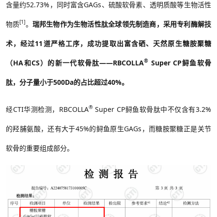
含量约
52.73%
，同时富含
GAGs
、硫酸软骨素、透明质酸等生物活性
[1]
物质
。
瑞邦生物作为生物活性肽全球领先制造商，采用专利酶解技
术，经过
11
道严格工序，成功提取出富含硒、天然原生糖胺聚糖
®
（
HA
和
CS
）的
新一代软骨肽
——
RBCOLLA
Super CP
鲟鱼软骨
肽，分子量小于
500Da
的占比超过
40%
。
®
经CTI
华测检测，
RBCOLLA
Super CP
鲟鱼软骨肽中不仅含有
3.2%
的羟脯氨酸，还有大于
45%
的鲟鱼原生
GAGs，而糖胺聚糖正是关节
软骨的重要组成部分。