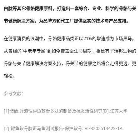
白肽等其它骨骼健康原料，打造出一套综合、专业、科学的骨骼与关
节健康解决方案，为品牌方和代工厂提供坚实的技术与产品支持。
在健康消费的浪潮中，骨骼健康品类正以21%
的增速成为市场黑马。
从曾经的
“
中老年专属
”到如今覆盖全生命周期，相信有了瑞邦生物的
骨骼与关节健康解决方案支持，骨关节的健康之路将会走得更远、更
轻松。
参考文献：
[1]储倩.
醇溶性鲟鱼软骨多肽的制备及抗炎活性研究
[D].江苏大学
[2] 鲟鱼软骨肽斑马鱼测试报告-
保护软骨. VI-R20251342S-1A.