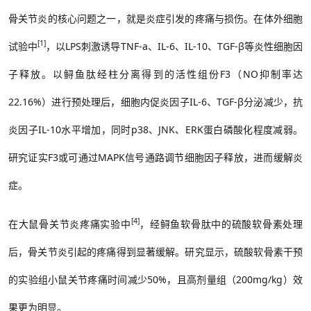
骨关节炎的核心问题之一，就是炎症引发的疼痛与损伤。在体外细胞
[1]
试验中
，以
LPS
刺激诱导
TNF-a
、
IL-6
、
IL-10
、
TGF-
β等炎性细胞因
子释放。以鲟鱼肽经柱分离得到的活性组份
F3
（
NO
抑制率达
22.16%
）进行预处理后，细胞内促炎因子
IL-6
、
TGF-β
分泌减少，抗
炎因子
IL-10
水平增加，同时
p38
、
JNK
、
ERK
蛋白磷酸化程度减弱。
研究证实
F3
或可通过
MAPK信号通路调节细胞因子释放，进而缓解炎
症。
[4]
在大鼠骨关节炎疼痛实验中
，经鲟鱼软骨肽中的硫酸软骨素处理
后，骨关节炎引起的疼痛得到显著缓解。研究显示，硫酸软骨素干预
的实验组小鼠关节疼痛时间减少
50%
，且高剂量组（
200mg/kg）效
果更为明显。