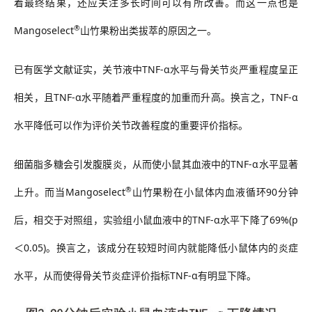
着最终结果，还应关注多长时间可以有所改善。而这一点也是
®
Mangoselect
山竹果粉出类拔萃的原因之一。
已有医学文献证实，关节液中
TNF-α
水平与骨关节炎严重程度呈正
相关，且
TNF-α
水平随着严重程度的加重而升高。换言之，
TNF-α
水平降低可以作为评价关节改善程度的重要评价指标。
细菌脂多糖会引发腹膜炎，从而使小鼠其血液中的
TNF-α
水平显著
®
上升。而当
Mangoselect
山竹果粉在小鼠体内血液循环
90
分钟
后，相交于对照组，实验组小鼠血液中的
TNF-α
水平下降了
69%(p
＜
0.05)
。换言之，该成分在较短时间内就能降低小鼠体内的炎症
水平，从而使得骨关节炎症评价指标
TNF-α
有明显下降。