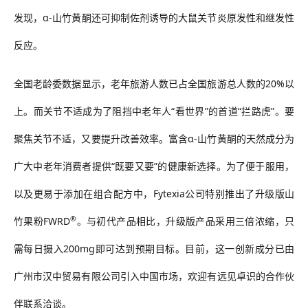
发现，
α-
山竹黄酮还可抑制佐剂诱导的大鼠关节炎原发性和继发性
反应。
全国老龄委数据显示，老年旅游人数已占全国旅游总人数的
20%
以
上。而关节不适成为了阻挡中老年人
“
看世界
”
的首道
“
拦路虎
”
。要
聚焦关节不适，又要提升改善效率。富含
α-
山竹黄酮的天然成分为
广大中老年消费者提供
“
既要又要
”
的健康新选择。为了便于服用，
以及更易于添加在组合配方中，
Fytexia
公司特别推出了升级版山
®
竹果粉
FWRD
。与初代产品相比，升级版产品采用三倍浓缩，只
需每日摄入
200mg
即可达到预期目标。目前，这一创新成分已由
广州市汉中贸易有限公司引入中国市场，欢迎有远见卓识的合作伙
伴联系洽谈。