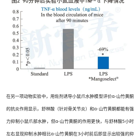
在另一项动物实验中，用佐剂诱导小鼠爪水肿模型评价
α-
山竹黄酮
的抗炎作用显示，舒林酸（针对骨关节炎）和
α-
山竹黄酮都能有强
力抑制小鼠爪部水肿，但
α-
山竹黄酮的作用更快，与舒林酸
5
小时
左右显现抑制水肿相比
α-
山竹黄酮在
3
小时前后即显示出较强的抑