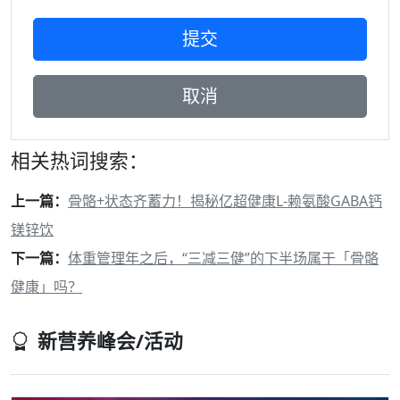
相关热词搜索：
上一篇：
骨骼+状态齐蓄力！揭秘亿超健康L-赖氨酸GABA钙
镁锌饮
下一篇：
体重管理年之后，“三减三健”的下半场属于「骨骼
健康」吗？
新营养峰会/活动