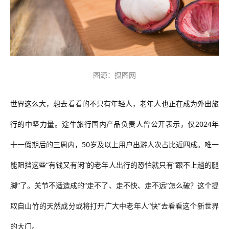
图源：摄图网
世界这么大，想去看看的不只有年轻人，老年人也正在成为外出旅
行的中坚力量。途牛旅行国内产品负责人曾公开表示，仅
2024
年
十一假期后的三周内，
50
岁及以上用户出游人次占比近四成。唯一
能阻挡这些
“
有钱又有闲
”
的老年人出行的恐怕就只有
“
跟不上趟的腿
脚
”
了。关节不适造成的
“
走不了、走不快、走不远
”
怎么破？这个提
取自山竹的天然成分或将打开广大中老年人
“
快
”
去看看这个新世界
的大门。