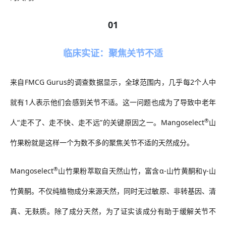
01
临床实证：聚焦关节不适
来自
FMCG Gurus
的调查数据显示，全球范围内，几乎每
2
个人中
就有
1
人表示他们会感到关节不适。这一问题也成为了导致中老年
®
人
“
走不了、走不快、走不远
”
的关键原因之一。
Mangoselect
山
竹果粉就是这样一个为数不多的聚焦关节不适的天然成分。
®
Mangoselect
山竹果粉萃取自天然山竹，富含
α-
山竹黄酮
和
γ-
山
竹黄酮。不仅纯植物成分来源天然，同时无过敏原、非转基因、清
真、无麸质。除了成分天然，为了证实该成分有助于缓解关节不