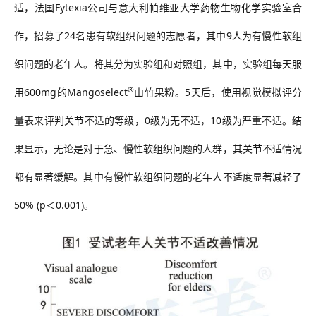
适，法国
Fytexia
公司与意大利帕维亚大学药物生物化学实验室合
作，招募了
24
名患有软组织问题的志愿者，其中
9
人为有慢性软组
织问题的老年人。将其分为实验组和对照组，其中，实验组每天服
®
用
600mg
的
Mangoselect
山竹果粉。
5
天后，使用视觉模拟评分
量表来评判关节不适的等级，
0
级为无不适，
10
级为严重不适。结
果显示，无论是对于急、慢性软组织问题的人群，其关节不适情况
都有显著缓解。其中有慢性软组织问题的老年人不适度显著减轻了
50% (p
＜
0.001)
。