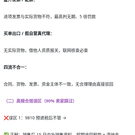
进项发票与实际货物不符，最高判无期、5 倍罚款
买单出口 / 假自营真代理：
无实际货物，借他人资质报关，联网核查必查
四流不合一：
合同、货物、发票、资金主体不一致，无合理理由直接驳回
（二）高频合规误区（90% 卖家踩过）
❌
误区 1：9810 预退税后不管 →
✅ 正解：销售后 15 日内补销售资料，超期追回税款 + 滞纳金