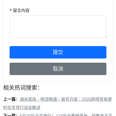
* 留言内容
相关热词搜索：
上一篇：
通关提效・物流畅通・服务升级｜2026跨境贸易便
利化专项行动全解读
下一篇：
5月20日正式施行！124号令重磅落地，网售食品平