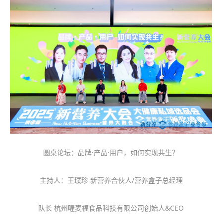
圆桌论坛：品牌
·产品·用户，如何实现共生？
主持人：王璞珍
新营养合伙人
/营养盒子总经理
队长
杭州喔麦福食品科技有限公司创始人
&CEO