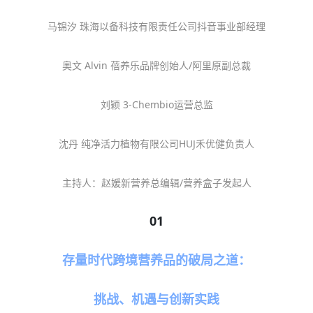
马锦汐
珠海以备科技有限责任公司抖音事业部经理
奥文
Alvin
蓓养乐品牌创始人
/
阿里原副总裁
刘颖
3-Chembio
运营总监
沈丹
纯净活力植物有限公司
HUJ
禾优健负责人
主持人：
赵媛新营养总编辑
/
营养盒子发起人
01
存量时代跨境营养品的破局之道：
挑战、机遇与创新实践