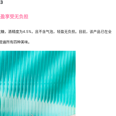
03
轻盈享受无负担
克糖，酒精度为
4.5
%，且不含气泡，轻盈无负担。目前，该产品已在全
尝遍所有四种美味。