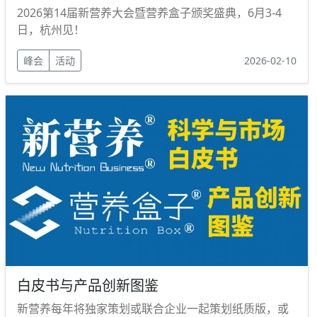
2026第14届新营养大会暨营养盒子颁奖盛典，6月3-4
日，杭州见！
峰会
活动
2026-02-10
白皮书与产品创新图鉴
新营养每年将独家策划或联合企业一起策划纸质版，或