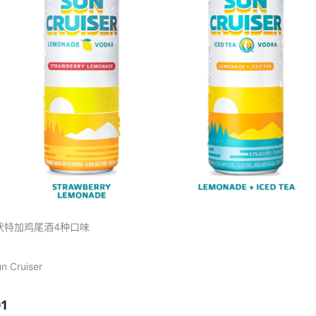
伏特加鸡尾酒
4种口味
n Cruise
r
01