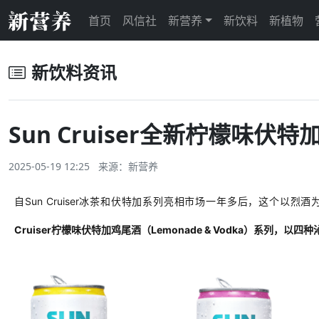
首页
风信社
新营养
新饮料
新植物
新饮料资讯
Sun Cruiser全新柠檬味
2025-05-19 12:25 来源：
新营养
自
Sun Cruiser冰茶和伏特加系列亮相市场一年
多
后
，这个以烈酒
Cruiser柠檬味伏特加鸡尾酒
（
Lemonade & Vodka）
系列，以四种