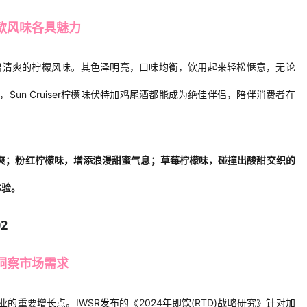
款风味各具魅力
出清爽的柠檬风味。其色泽明亮，口
味
均衡，饮用起来轻松惬意，无论
，
Sun Cruiser柠檬味伏特加鸡尾酒都能成为绝佳伴侣，陪伴消费者在
爽；粉红柠檬味，增添浪漫甜蜜气息；草莓柠檬味，碰撞出酸甜交织的
体验。
02
洞察市场需求
业的重要增长点。
IWSR发布的《2024年即饮(RTD)战略研究》
针对
加