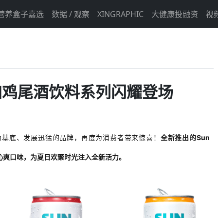
营养盒子嘉选
数据 / 观察
XINGRAPHIC
大健康投融资
视
伏特加鸡尾酒饮料系列闪耀登场
为
基底
、发展迅猛的品牌，再度为消费者带来惊喜！
全新推出的
Sun
沁爽口味，为夏日欢聚时光注入全新活力。