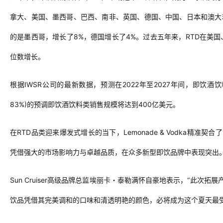
拿大、美国、墨西哥、巴西、南非、英国、德国、中国、日本和澳大
的是墨西哥，增长
了
8%，德国增长了4%
。过去五年来，
RTD
在美国
位数增长。
根据
IWSR公司的最新数据，预
测
在
2022年至2027年间，
即饮
酒饮
83%)的
预调即饮
酒饮料类
销售规模
将达到
400亿美元。
在
RTD品类迎来爆发式增长的当下
，
Lemonade & Vodka
精准契合了
凭借强大的市场影响力与卓越品质，
在众多新型即饮品牌中表现突出
Sun Cruiser高级品牌总监埃丽卡・泰勒满怀自豪地表示，“此次拓展
饮品凭借其完美调和
的
口味和
清透明艳
的
颜色
，必将成为这个夏天最