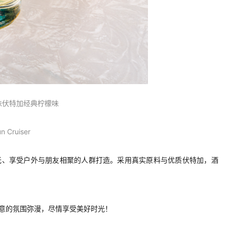
檬味伏特加
经典
柠檬味
 Cruiser
热爱阳光、享受户外与朋友相聚的人群打造。采用真实原料与优质伏特加，酒
轻松惬意的氛围弥漫，尽情享受美好时光
！