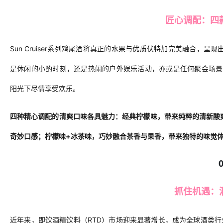
匠心调配：四
Sun Cruise
r
系列鸡尾酒将真正的水果与优质伏特加完美融合，呈现
是
休闲
的小酌时刻，还是热闹的户外娱乐活动，亦或是任何聚会场景
阳光下尽情享受欢乐。
四种精心调配的清爽口味各具魅力：经典柠檬味，带来纯粹的清新酸
奇妙口感；柠檬味
+冰茶味，巧妙融合茶香与果香
，
带来独特的味觉
抓住机遇：
近年来，即饮酒精饮料（
RTD
）
市场迎来显著增长
，
成为全球酒类行