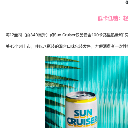
低卡低糖：
每
12
盎司（约
340
毫升）的
Sun Cruiser饮品仅含
100
卡路里热量和
1
美
45
个州上市，并以八瓶装的混合口味包装发售，方便
消费者
一次性