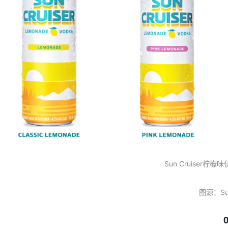
Sun Cruise
r
柠檬味
图源：
Su