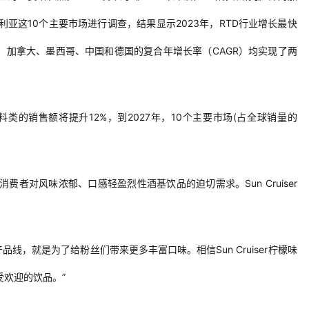
利亚
这
10
个主要市场
进行调查，结果显示
2023年，RTD行业增长
最
快
、加拿大、墨西哥、中国和德国的复合年增长率（
CAGR）均实现了两
料类的
销售额
将
提升
12%，到2027年，10个主要市场(占全球销量的
消费
者对风味浓郁、口感轻盈烈性酒基饮品的迫切需求。
Sun Cruiser
。
产品线，就是为了给粉丝们带来更多丰富口味。相信Sun Cruiser柠檬味
受欢迎的饮品。
”