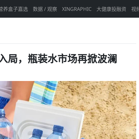
营养盒子嘉选
数据 / 观察
XINGRAPHIC
大健康投融资
视
泡水新品入局，瓶装水市场再掀波澜