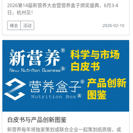
2026第14届新营养大会暨营养盒子颁奖盛典，6月3-4
日，杭州见！
峰会
活动
2026-02-10
白皮书与产品创新图鉴
新营养每年将独家策划或联合企业一起策划纸质版，或