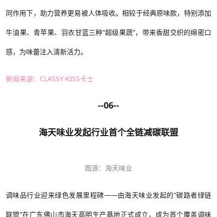
同作用下，助力营养更易被人体吸收。相较于经典原味款，特别添加
牛油果、青苹果、羽衣甘蓝三种“超级果蔬”，带来香甜交织的绵密口
感，为味蕾注入清新活力。
新闻来源：
CLASSY·KISS卡士
--06--
海天味业发起行业首个全链减碳联盟
图源：海天味业
调味品行业迎来绿色发展里程碑
——由海天味业发起的“碳路者绿链
联盟”在广东佛山市海天高明生产基地正式成立，成为首个覆盖调味