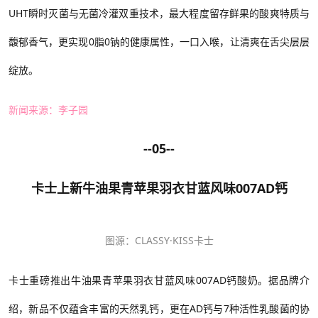
UHT瞬时灭菌与无菌冷灌双重技术，最大程度留存鲜果的酸爽特质与
馥郁香气，更实现0脂0钠的健康属性，一口入喉，让清爽在舌尖层层
绽放。
新闻来源：李子园
--05--
卡士上新牛油果青苹果羽衣甘蓝风味007AD钙
图源：
CLASSY·KISS卡士
卡士重磅推出牛油果青苹果羽衣甘蓝风味
007AD钙酸奶。据品牌介
绍，新品不仅蕴含丰富的天然乳钙，更在AD钙与7种活性乳酸菌的协