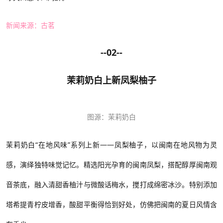
新闻来源：古茗
--02--
茉莉奶白上新凤梨柚子
图源：茉莉奶白
茉莉奶白
“在地风味”系列
上新
——凤梨柚子，以闽南在地风物为灵
感，演绎独特味觉记忆。精选阳光孕育的闽南凤梨，搭配醇厚闽南观
音茶底，融入清甜香柚汁与微酸话梅水，搅打成绵密冰沙。特别添加
塔希提青柠皮增香，酸甜平衡得恰到好处，仿佛把闽南的夏日风情含