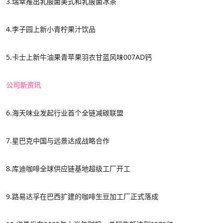
3.
瑞幸
推出
乳酸菌美式和乳酸菌冰茶
4.李子园上新小青柠果汁饮品
5.卡士上新牛油果青苹果羽衣甘蓝风味007AD钙
公司新资讯
6.海天味业发起行业首个全链减碳联盟
7.星巴克中国与远景达成战略合作
8.库迪咖啡全球供应链基地超级工厂开工
9.路易达孚在巴西扩建的咖啡生豆加工厂正式落成