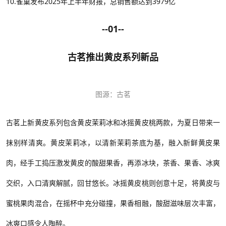
10.雀巢发布2025年上半年财报，总销售额达到3979亿
--01--
古茗推出黄皮系列新品
图源：古茗
古茗上新黄皮系列包含黄皮茉莉冰和冰摇黄皮桃两款，为夏日带来一
抹别样清爽。黄皮茉莉冰，以清新茉莉茶底为基，融入新鲜黄皮果
肉，经手工捣压激发黄皮的酸甜果香，再添冰块，茶香、果香、冰爽
交织，入口清爽解腻，回甘悠长。冰摇黄皮桃则创意十足，将黄皮与
蜜桃果肉混合，在摇杯中充分碰撞，果香相融，酸甜滋味层次丰富，
冰爽口感令人陶醉。