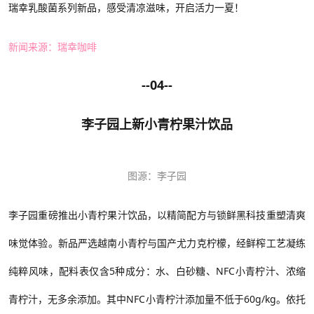
瑞幸乳酸菌系列新品，感受清凉滋味，开启活力一夏！
新闻来源：瑞幸咖啡
--04--
李子园上新小青柠果汁饮品
图源：李子园
李子园重磅推出小青柠果汁饮品，以精简配方与锁鲜黑科技重塑清爽
味觉体验。新品严选越南小青柠与国产尤力克柠檬，经鲜榨工艺凝练
纯粹风味，配料表仅含
5种成分：水、白砂糖、NFC小青柠汁、浓缩
青柠汁，无多余添加。其中NFC小青柠汁添加量不低于60g/kg。依托