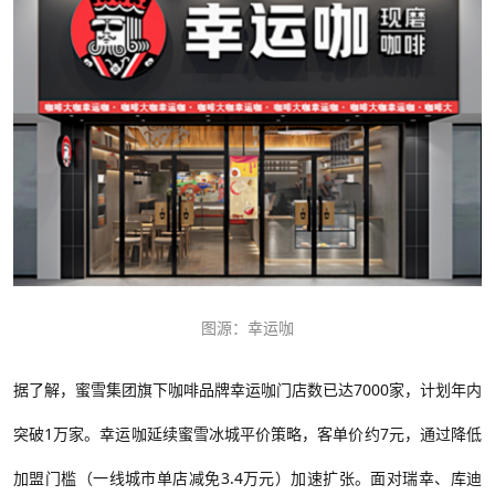
图源：幸运咖
据
了解，
蜜雪集团旗下咖啡品牌幸运咖门店数已达
7000家，计划年内
突破1万家。
幸运咖
延续蜜雪冰城平价策略，客单价约
7元，通过降低
加盟门槛（一线城市单店减免3.4万元）加速扩张。面对瑞幸、库迪