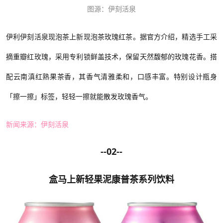
图源：
伊刻活泉
伊利伊刻活泉现泡茶
上新
现泡
茶
玫瑰红茶。据官方介绍，
精选
手工采
摘重瓣红玫瑰，采用专利锁鲜盖技术，保留天然馥郁的玫瑰花香
。
搭
配云南滇红熟果茶香，其香气清雅柔和，口感丰富
。
特别设计
瓶身
「擦一擦」标签，
轻轻一擦就能
散发玫瑰香气。
新闻来源：
伊刻活泉
--02--
盒马上新轻果泥康普茶系列饮料