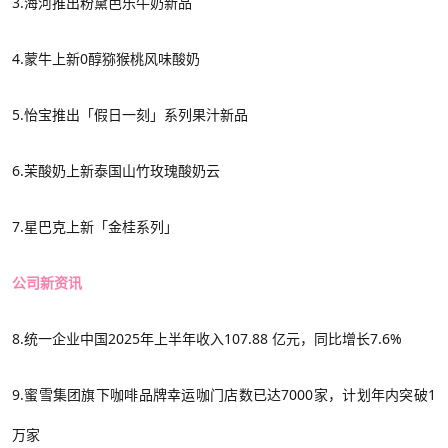
3.
海河推出粉黛芭乐牛奶
新品
4.
蒙牛
上新
0醇猕猴桃风味
酸奶
5.怡宝推出「假日一刻」系列果汁新品
6.茉酸奶上新泰国山竹玫瑰酸奶云
7.星巴克上新「金桂系列」
公司新资讯
8.统一企业中国2025年上半年收入107.88 亿元，同比增长7.6%
9
.蜜雪集团旗下咖啡品牌幸运咖门店数已达7000家，计划年内突破1
万家