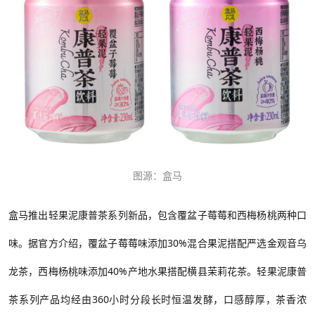
图源：盒马
盒马推出轻果泥康普茶系列新品，
包含
覆盆子莓莓和西梅杨桃两种口
味。据官方介绍，覆盆子莓莓味添加
30%混合果泥搭配严选金观音乌
龙茶，西梅杨桃味添加40%产地水果搭配横县茉莉花茶。轻果泥康普
茶系列产品均经由360小时分段长时恒温发酵，口感醇厚，茶香浓