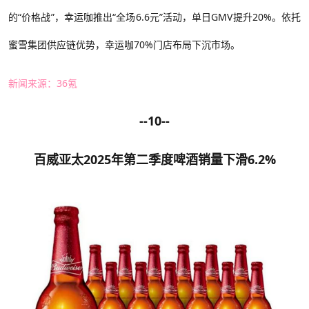
的
“价格战”
，幸运咖推出
“
全场
6.6元
”
活动，单日
GMV提升20%。依托
蜜雪集团供应链优势，幸运咖70%门店布局下沉市场。
新闻来源：
36氪
--10--
百威亚太2025年第二季度啤酒销量下滑6.2%