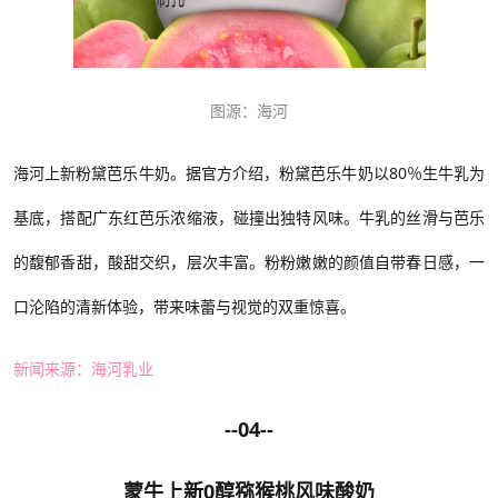
图源：海河
海河
上新
粉黛芭乐牛奶
。
据官方介绍，粉黛芭乐牛奶以
80％生牛乳为
基底，搭配广东红芭乐浓缩液，碰撞出独特风味。牛乳的丝滑
与芭乐
的馥郁香甜，酸甜交织，层次丰富。粉粉嫩嫩的颜值自带春日感，一
口沦陷的清新体验，带来味蕾与视觉的双重惊喜。
新闻来源：海河乳业
--04--
蒙牛上新
0醇猕猴桃风味
酸奶