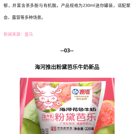
郁，并富含茶多酚与有机酸。产品
规格为
230ml迷你罐装，适配聚
会、露营等多种场景。
新闻来源：盒马
--03--
海河推出粉黛芭乐牛奶新品