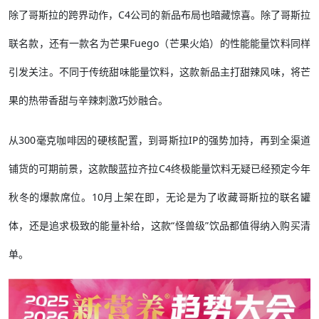
除了哥斯拉的跨界动作，C4公司的新品布局也暗藏惊喜。除了哥斯拉
联名款，还有一款名为芒果Fuego（芒果火焰）的性能能量饮料同样
引发关注。不同于传统甜味能量饮料，这款新品主打甜辣风味，将芒
果的热带香甜与辛辣刺激巧妙融合。
从300毫克咖啡因的硬核配置，到哥斯拉IP的强势加持，再到全渠道
铺货的可期前景，这款酸蓝拉齐拉C4终极能量饮料无疑已经预定今年
秋冬的爆款席位。10月上架在即，无论是为了收藏哥斯拉的联名罐
体，还是追求极致的能量补给，这款“怪兽级”饮品都值得纳入购买清
单。