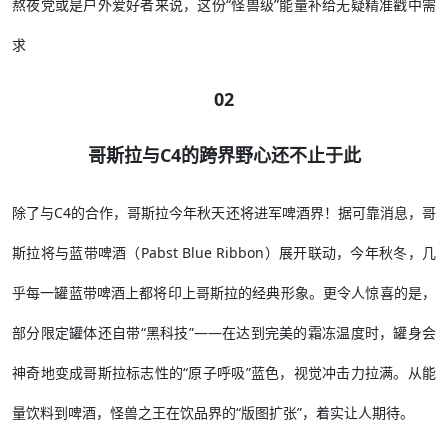
熬夜党或是户外爱好者来说，这份“怪兽级”能量补给无疑精准戳中需
求
02
哥斯拉与C4的跨界野心还不止于此
除了与C4的合作，哥斯拉今年秋天还将进军啤酒界！据可靠消息，哥
斯拉将与蓝带啤酒（Pabst Blue Ribbon）展开联动，今年秋冬，几
乎每一罐蓝带啤酒上都将印上哥斯拉的经典形象。更令人惊喜的是，
部分限定罐体还自带“黑科技”——在达到完美的霜冻温度时，罐身会
神奇地变成哥斯拉标志性的“原子呼吸”蓝色，视觉冲击力拉满。从能
量饮料到啤酒，怪兽之王在饮品界的“版图扩张”，着实让人期待。​