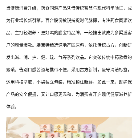
当
健康消费升级，药食同源产品凭借传统智慧与现代科学验证，成
为行业增长新引擎。百合股份敏锐捕捉时代脉搏，
专注药食同源饮
品、主打轻滋养・更好喝的膳宝特品牌，一经推出就成为多渠道客
户的增量爆款。膳宝特精选道地产区原料，依托传统古方，创新研
发出滋、润、护、健、疏、气等系列饮品。它突破传统中药熬煮的
繁琐，告别口感苦涩与携带不便，采用古方新制，坚守清洁标签，
运用科技萃取，小袋独立包装，精准锁住新鲜。如此一来，既确保
产品的安全便捷，又让口感更温和，为消费者开启现代健康滋养新
体验。