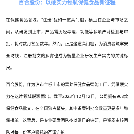
百合股份：以硬实力领航保健食品新征程
在保健食品领域，
“注册”犹如一道高门槛，横亘在企业与市场之
间。从研发到上市，产品需历经毒理、功能等多项严苛检测与审
批，耗时数月甚至数年。然而，正是这道高门槛，为消费者筑牢安
全防线，注册批文的多寡也成为衡量企业研发生产实力的关键标
尺。
百合股份，作为沪市主板上市的营养保健食品智能工厂，凭借硬实
力在这片领域脱颖而出。截至
2023年12月12日，
公司
拥有
968款
保健食品批文，在全国独占鳌头，其中备案制批文数量更是多年称
霸榜单。这背后，是专业研发团队夜以继日的钻研，是资质审核团
队对每一份客户嘱托的严谨守护。