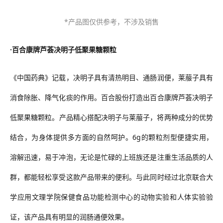
*产品图仅供参考，不涉及销售
·
百合康牌芦荟决明子低聚果糖颗粒
《中国药典》记载，决明子具有清热明目、通肠润便，莱菔子具有
消食除胀、降气化痰的作用。百合股份打造
出
百合康牌芦荟决明子
低聚果糖颗粒。
产品精心搭配决明子与莱菔子，将两种成分的优势
结合，为身体提供多方面的自然呵护。
6g的颗粒剂型便捷实用，
溶解迅速，易于冲泡，无论是忙碌的上班族还是注重生活品质的人
群，都能轻松享受这款产品带来的便利。与此同时
经过北京联合大
学应用文理学院保健食品功能检测中心的动物实验和人体实验验
证，该产品具有
明显
的润肠通便效果。