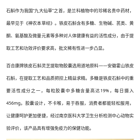
石斛作为我国
“九大仙草”之首，是兰科植物中的珍稀名贵中药材，
最早见于《神农本草经》。铁皮石斛含有多糖、生物碱、芪类、黄
酮、氨基酸及微量元素等多种对人体健康有益的活性成分，
由于
提
取工艺和功效评价要求高，批文稀有性进一步凸显。
百合康牌铁皮石斛灵芝提取物胶囊选用道地原料
——安徽霍山铁皮
石斛，在提取工艺和品质把控上精益求精。多糖是铁皮石斛中的重
要活性成分之一，每粒胶囊中多糖含量高达19%，每日摄入
456mg。
胶囊设计，不卡喉，易于吞服，消费者都能轻松服用，
让健康呵护更加便捷，
经过南京医科大学卫生分析检测中心动物实
验评价，该产品具有增强免疫力的保健功能。