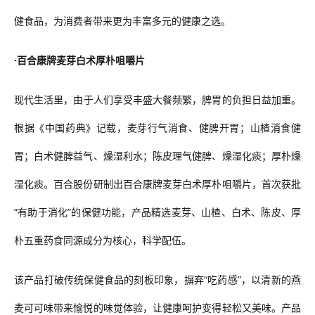
健食品，为消费者带来更为丰富多元的健康之选。
·
百合康牌麦芽白术厚朴咀嚼片
现代生活里，
由于
人们享受丰盛大餐频繁，脾胃的负担日益加重。
根
据《中国药典》记载，麦芽行气消食、健脾开胃；山楂消食健
胃；白术健脾益气、燥湿利水；陈皮理气健脾、燥湿化痰；厚朴燥
湿化痰。百合股份
研
制出百合康牌麦芽白术厚朴咀嚼片，
首次获批
“有助于消化”
的保健功能，产品
精选麦芽、山楂、白术、陈皮、厚
朴五重药食同源成分为核心，科学配伍。
该产品打破传统保健食品的刻板印象，摒弃
“吃药感”，以清新的燕
麦可可味带来愉悦的味觉体验，让健康呵护变得轻松又美味。产品