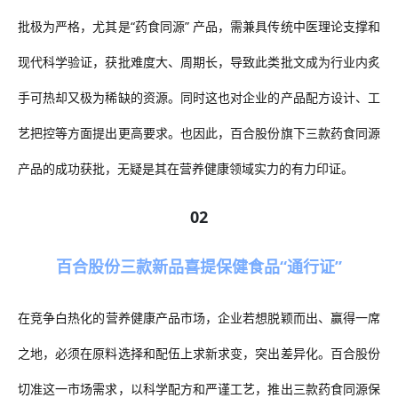
批极为严格，尤其是
“药食同源” 产品，需兼具传统中医理论支撑和
现代科学验证，获批难度大、周期长，导致此类批文成为行业内炙
手可热却又极为稀缺的资源。同时这也对企业的产品配方设计、工
艺把控等方面提出更高要求。也因此，百合股份旗下三款药食同源
产品的成功获批，无疑是其在营养健康领域实力的有力印证。
02
百合股份三款新品喜提保健食品
“通行证”
在
竞争白热化
的营养
健康产品市场，企业若想脱颖而出、赢得一席
之地，必须在原料选择和配伍上求新求变，突出差异化。百合股份
切准这一市场需求，以科学配方和严谨工艺，推出三款
药食同源
保