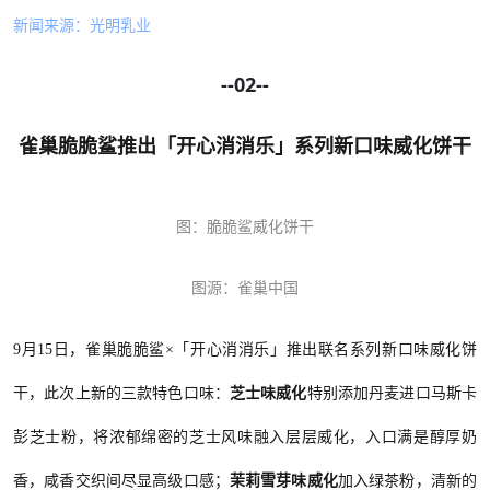
新闻来源：
光明乳业
--02--
雀巢脆脆鲨推出「开心消消乐」系列新口味威化饼干
图：脆脆鲨威化饼干
图源：雀巢中国
9月15日，雀巢脆脆鲨×「开心消消乐」推出联名系列新口味威化饼
干，此次上新的三款特色口味：
芝士味威化
特别添加丹麦进口马斯卡
彭芝士粉，将浓郁绵密的芝士风味融入层层威化，入口满是醇厚奶
香，咸香交织间尽显高级口感；
茉莉雪芽味威化
加入绿茶粉，清新的