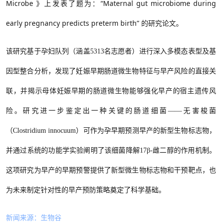
Microbe 》上发表了题为：“Maternal gut microbiome during
early pregnancy predicts preterm birth” 的研究论文。
该研究基于孕妇队列（涵盖
5313名志愿者）进行深入多模态表型及基
因型整合分析，发现了妊娠早期肠道微生物特征与早产风险的直接关
联，并揭示母体妊娠早期的肠道微生物能够强化早产的宿主遗传风
险。研究进一步鉴定出一种关键的肠道细菌——无害梭菌
（Clostridium innocuum）可作为孕早期预测早产的新型生物标志物，
并通过系统的功能学实验阐明了该细菌降解17β-雌二醇的作用机制。
这项研究为早产的早期预警提供了新型微生物标志物和干预靶点，也
为未来制定针对性的早产预防策略奠定了科学基础。
新闻来源：生物谷