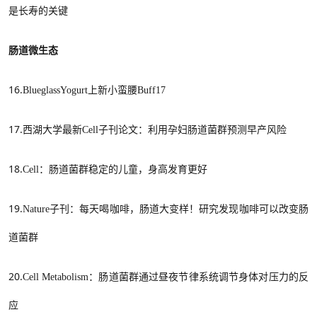
是长寿的关键
肠道微生态
16.
BlueglassYogurt上新小蛮腰Buff17
17.
西湖大学最新
Cell子刊论文：利用孕妇肠道菌群预测早产风险
18.
Cell：肠道菌群稳定的儿童，身高发育更好
19.
Nature子刊
：
每天喝咖啡，肠道大变样！研究发现咖啡可以改变肠
道菌群
20.
Cell Metabolism：肠道菌群通过昼夜节律系统调节身体对压力的反
应