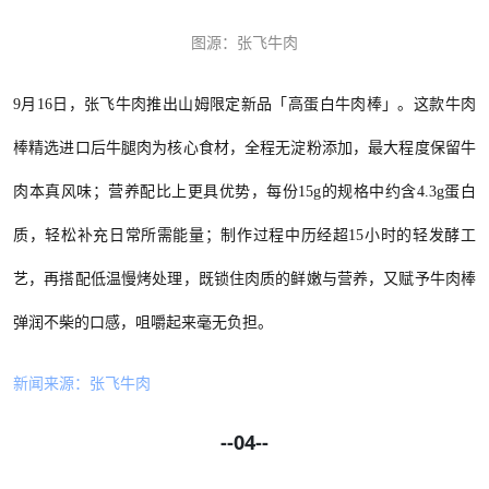
图源：张飞牛肉
9月16日，张飞牛肉推出山姆限定新品「高蛋白牛肉棒」。这款牛肉
棒精选进口后牛腿肉为核心食材，全程无淀粉添加，最大程度保留牛
肉本真风味；营养配比上更具优势，每份15g的规格中约含4.3g蛋白
质，轻松补充日常所需能量；制作过程中历经超15小时的轻发酵工
艺，再搭配低温慢烤处理，既锁住肉质的鲜嫩与营养，又赋予牛肉棒
弹润不柴的口感，咀嚼起来毫无负担。
新闻来源：
张飞牛肉
--04--