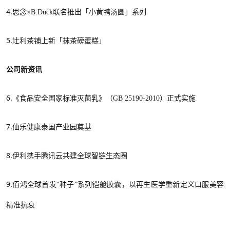
4.
思念
×B.Duck联名推出「小黄鸭汤圆」系列
5.
辻利茶铺上新「抹茶磅蛋糕」
公司新资讯
6.
《食品安全国家标准灭菌乳》（
GB 25190-2010）正式实施
7.
仙乐健康泰国产业园奠基
8.
伊利携手腾讯云共建全球智链生态圈
9.
佰鸿全球首发
“种子”系列铠舱胶囊，以再生医学重新定义口服美容
精准抗衰