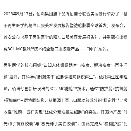
2025年9月17日，佰鸿集团旗下品牌佰诺兮联合美丽修行举办了「基
于再生医学的精准口服美容发展报告暨铠舱胶囊全球首发」发布会，
首次公布《基于再生医学的精准口服美容发展报告》，并重磅推出搭
载3CL-MC铠舱™技术的全新口服胶囊产品——“种子”系列。
再生医学的核心围绕
“认知人体组织器官与疾病、解决疾病与再生问
题”展开，其科学机制聚焦于“细胞调控与组织再生”。依托再生医学理
论，佰诺兮创新研发出的3CL-MC铠舱™技术，通过“防护舱+抗氧舱
+靶向舱”三层协同结构，从根源上直击口服功效成分的“稳定性”与“吸
收性”难题，旨在实现“让成分精准抵达细胞”的突破。其落地产品“时
光种子抗衰胶囊”与“极光种子美白胶囊”，由此完成从“模糊护肤”到