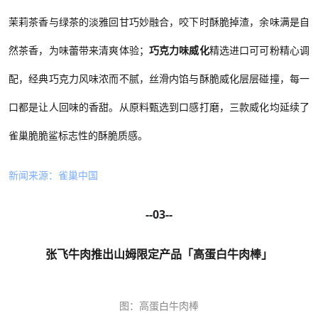
茉莉茶香与绿茶的淡雅回甘巧妙融合，咬下时酥脆掉渣，余味满是自
然茶香，为味蕾带来清爽体验；
巧克力味威化
精选进口可可粉精心调
配，经典巧克力风味浓而不腻，丝滑内馅与酥脆威化层层碰撞，每一
口都是让人回味的香甜。从原料甄选到口感打磨，三款威化均延续了
雀巢脆脆鲨标志性的酥脆质感。
新闻来源：雀巢中国
--03--
张飞牛肉推出山姆限定产品「高蛋白牛肉棒」
图：高蛋白牛肉棒