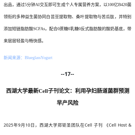
出品，通过5分钟AI交互即可生成个人专属营养方案，以100亿B420菌
领衔的多种益生菌协同白芸豆提取物、桑叶提取物与苦瓜肽，并特别
添加短链脂肪酸SCFAs，配合0蔗糖0乳糖0反式脂肪酸的酸奶基底，带
来层层轻盈与畅快感。
新闻来源：
BlueglassYogurt
--17--
西湖大学最新
Cell子刊论文：利用孕妇肠道菌群预测
早产风险
2025年9月10日，西湖大学郑钜圣团队在Cell 子刊 《Cell Host &