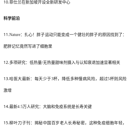
10.
菲仕兰在新加坡开设全新研发中心
科学前沿
11.
Nature
：
扎心！胖子运动只能变成一个健壮的胖子的原因找到了：
肥胖记忆竟然写进了细胞里
12.
多项研究：低热量
/无热量甜味剂摄入与认知衰退加速显著相关
13.
哈医大最新：每天少于
3杯，降低多种慢病风险，超过5杯则风险
激增
14.
最新
4.5万人研究：大脑和免疫系统是长寿关键
15.
柳叶刀子刊：揭秘中国百岁老人长寿秘密，这种免疫细胞年轻，