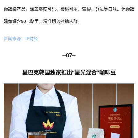
你罐装产品，涵盖零度可乐、樱桃可乐、雪碧、芬达等口味。迷你罐
建每罐含90卡路里
，精准切入控糖人群。
新闻来源：
IP财经
--07--
星巴克韩国独家推出
“星光混合”咖啡豆