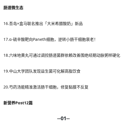
肠道微生态
16.
吾岛
×盒马联名推出「大米希腊酸奶」新品
17.
α-硫辛酸靶向Paneth细胞，逆转小肠干细胞衰老！
18.
六味地黄丸可通过调控肠道菌群依赖改善围绝经期动脉粥样硬化
19.中山大学团队发现益生菌
可
化解高脂饮食
20.芍药汤能精准激活肠干细胞，修复黏膜不反复
新营养Post12篇
--01--