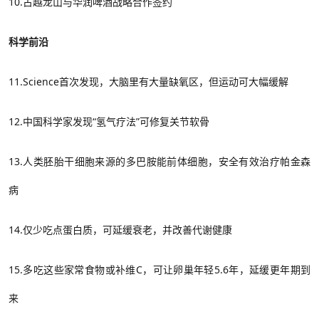
10.古越龙山与华润啤酒战略合作签约
科学前沿
11.Science首次发现，大脑里有大量缺氧区，但运动可大幅缓解
12.中国科学家发现“氢气疗法”可修复关节软骨
13.人类胚胎干细胞来源的多巴胺能前体细胞，安全有效治疗帕金森
病
14.仅少吃点蛋白质，可延缓衰老，并改善代谢健康
15.多吃这些家常食物或补维C，可让卵巢年轻5.6年，延缓更年期到
来