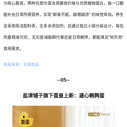
为核心基底
，
两种豆类均富含高膳食纤维与优质植物蛋白，每一口都
能补充日常所需营养
，
实现
“鲜香不腻，越嚼越浓” 的味觉体验
。
养生
豆采用简洁配料表，无多余添加剂，且通过独立小袋分装设计，每包
热量精准可控，无论是减脂期代餐还是日常解馋，都能满足
“轻负担”
食用需求。
新闻来源：甘源食品
--05--
盐津铺子旗下蛋皇上新：溏心鹌鹑蛋