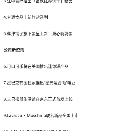
3.江中食疗推出「富铁红养饼干」新品
4.甘源食品上新竹盐系列
5.盐津铺子旗下蛋皇上新：溏心鹌鹑蛋
公司新资讯
6.
可口可乐将在美国推出迷你罐产品
7.星巴克韩国独家推出“星光混合”咖啡豆
8.三只松鼠生活馆在京东正式首发上线
9.Lavazza × Moschino联名新品全国上市