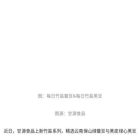
图：每日竹盐蚕豆
&
每日竹盐黑豆
图源：甘源食品
近日，甘源食品上新
竹盐系列
，
精选云南保山绿蚕豆与
黑皮绿心黑豆