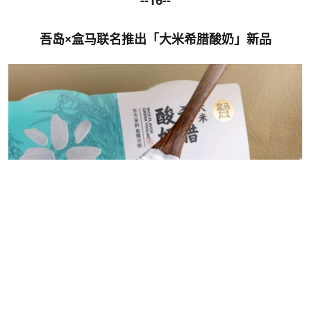
--16--
吾岛
×盒马联名推出「大米希腊酸奶」新品