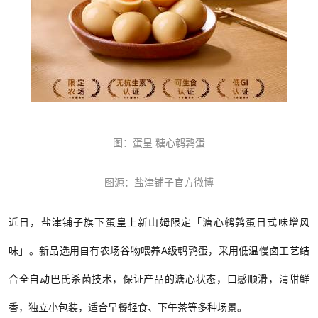
图：蛋皇
糖心鹌鹑蛋
图源：盐津铺子官方微博
近日，盐津铺子旗下蛋皇上新山姆限定「溏心鹌鹑蛋
日式味增风
味」。新品选用自有农场谷物喂养
A级鹌鹑蛋，采用低温慢卤工艺结
合全自动巴氏杀菌技术
，
保证产品的溏心状态，口感顺滑，清甜鲜
香，独立小包装，适合早餐轻食、下午茶等多种场景。