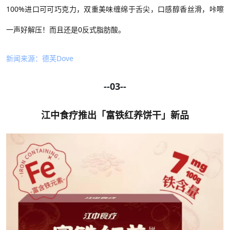
100%进口可可巧克力，双重美味缠绵于舌尖
，
口感醇香丝滑，咔嚓
一声好解压！
而且还是
0反式脂肪酸。
新闻来源：
德芙
Dove
--03--
江中食疗推出「富铁红养饼干」新品