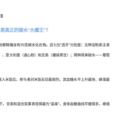
03
才是真正的碳水“大魔王”？
份都精确含有
50克碳水化合物。这七位“选手”分别是：五种淀粉类主食
）、意大利面（通心粉）和豆类（罐装黑豆）；两种简单碳水——葡萄
在摄入米饭后，参与者对米饭反应最剧烈，
其
血糖水平上升最快、峰值最
下，豆类和混合浆果表现得最为
“温柔”，
身体
血糖曲线平缓得多，峰值