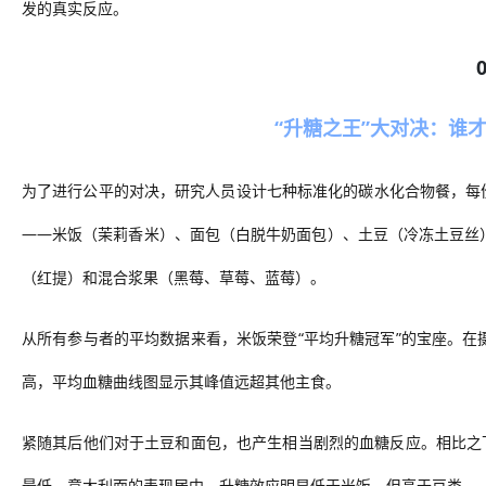
发的真实反应。
“升糖之王”大对决：谁
为了进行公平的对决，研究人员设计七种标准化的碳水化合物餐，每
——米饭（茉莉香米）、面包（白脱牛奶面包）、土豆（冷冻土豆丝
（红提）和混合浆果（黑莓、草莓、蓝莓）。
从所有参与者的平均数据来看，米饭荣登
“平均升糖冠军”的宝座。
高，平均血糖曲线图显示其峰值远超其他主食。
紧随其后
他们对于土豆和面包，也产生
相当剧烈的血糖反应。相比之
最低。意大利面的表现居中，升糖效应明显低于米饭，但高于豆类。