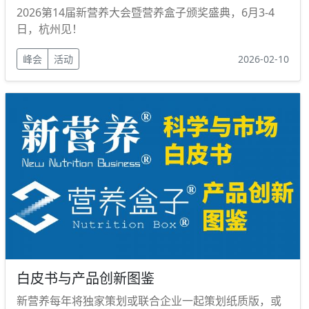
2026第14届新营养大会暨营养盒子颁奖盛典，6月3-4
日，杭州见！
峰会
活动
2026-02-10
白皮书与产品创新图鉴
新营养每年将独家策划或联合企业一起策划纸质版，或