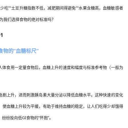
少吃”“土豆升糖指数不低，减肥期间得避免”“水果含糖高，血糖敏感者
成为我们选择食物的绝对标准吗？
01
食物的“血糖标尺”
人体食用一定量食物后，血糖上升的速度和幅度与标准参考物（一般为
内急剧上升，进而刺激胰岛素大量分泌以降低血糖水平。这种快速的变化
慢，使血糖上升较为平缓，有助于维持血糖的稳定，让
人们
吃得少却饿得
，纷纷投向低GI食物的“怀抱”。