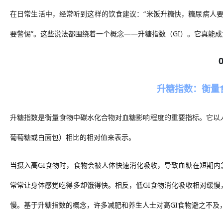
在日常生活中，
经
常听到这样的饮食建议：
“米饭升糖快，糖尿病人要
要警惕”。这些说法都围绕着一个概念——升糖指数（GI）。它真能
升糖指数：衡量
升糖指数是衡量食物中碳水化合物对血糖影响程度的重要指标。它以
葡萄糖或白面包）相比的相对值来表示。
当摄入高
GI食物时，食物会被人体快速消化吸收，导致血糖在短期
常常让
身体
感觉吃得多却饿得快。相反，低
GI食物消化吸收相对缓
慢。基于升糖指数的概念，许多减肥和养生人士对高
GI食物避之不及