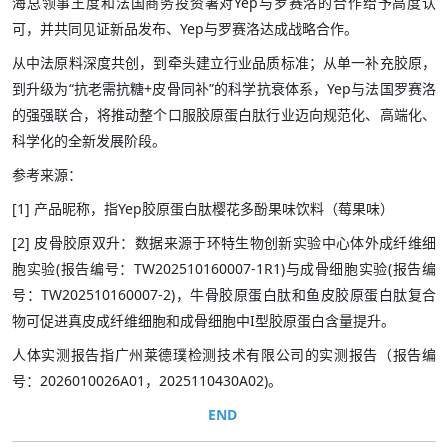
海总领事王度和法国商务投资署对Yep与罗赛洛的合作给予高度认
可，并共同见证新品发布、Yep与罗赛洛达成战略合作。
从中法原料深度共创，到牵头建立行业品质标准；从单一补充胶原，
到升级为“抗老需抗糖+皮骨同补”的科学抗衰体系，Yep与法国罗赛洛
的强强联合，将推动整个口服胶原蛋白肽行业迈向规范化、高端化、
科学化的全新发展阶段。
参考来源：
[1] 产品昵称，指Yep胶原蛋白肽樱花多酚果味饮料（莓果味）
[2] 皮骨胶原双升：数据来源于环特生物创新实验中心体外成纤维细
胞实验(报告编号：TW202510160007-1R1)与成骨细胞实验(报告编
号：TW202510160007-2)，牛骨胶原蛋白肽和鱼皮胶原蛋白肽复合
物可促进真皮成纤维细胞和成骨细胞中I型胶原蛋白含量提升。
人体实测报告指广州莱德璞检测技术有限公司的实测报告（报告编
号：2026010026A01，2025110430A02)。
END