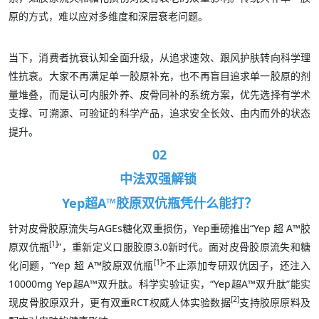
原的方式，难以应对多维度和深层衰老问题。
当下，消费者抗衰认知全面升级，从追求速效、跟风护肤转向科学理
性抗衰。大家不再满足单一胶原补充，也不再盲目追求单一胶原的剂
量堆叠，而是认可内服外养、皮骨同补的系统方案，优先选择有学术
支撑、可溯源、可验证的科学产品，追求安全长效、由内而外的状态
提升。
02
中法双强解锁
Yep超A™胶原双伉瓶凭什么能打？
针对皮骨胶原流失与AGEs糖化双重损伤，Yep重磅推出“Yep 超 A™胶
[1]
原双伉瓶
”，重新定义口服胶原3.0新时代。面对皮骨胶原流失和糖
[1]
化问题，“Yep 超 A™胶原双伉瓶
”不止添加专研双伉因子，还注入
10000mg Yep超A™双升肽。科学实验证实，“Yep超A™双升肽”能实
[2]
现皮骨胶原双升，更有双重RCT权威人体实验数据
支持胶原原料及