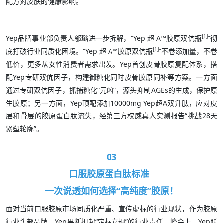
配方对皮肤的健康影响。
[1]
Yep品牌事业部负责人邬璐进一步拆解，“Yep 超 A™胶原双伉瓶
”彻
[1]
底打破行业同质化困境。“Yep 超 A™胶原双伉瓶
”不卷添加量，不卷
低价，更多从女性消费者需求出发。Yep首创皮骨胶原复配体系，搭
配Yep专研双伉因子，构建御糖化同时皮骨胶原同补等方案。一方面
通过专研双伉因子，抓捕糖化“元凶”，源头抑制AGEs的生成，保护原
生胶原；另一方面，Yep顶配添加10000mg Yep超A双升肽，应对皮
层和骨层的胶原蛋白肽流失，经第三方权威真人实测报告“挑战28天
紧塑轮廓”。
03
口服胶原蛋白肽标准
一次说透如何选择“高纯度”胶原！
面对当前口服胶原市场同质化严重、宣传虚标的行业现状，作为胶原
行业头部品牌，Yep果断担起“定标立规”的行业责任。峰会上，Yep联