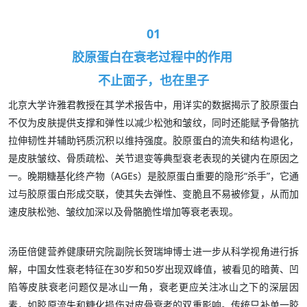
01
胶原蛋白在衰老过程中的作用
不止面子，也在里子
北京大学许雅君教授在其学术报告中，用详实的数据揭示了胶原蛋白
不仅为皮肤提供支撑和弹性以减少松弛和皱纹，同时还能赋予骨骼抗
拉伸韧性并辅助钙质沉积以维持强度。胶原蛋白的流失和结构退化，
是皮肤皱纹、骨质疏松、关节退变等典型衰老表现的关键内在原因之
一。晚期糖基化终产物（AGEs）是胶原蛋白重要的隐形“杀手”，它通
过与胶原蛋白形成交联，使其失去弹性、变脆且不易被修复，从而加
速皮肤松弛、皱纹加深以及骨骼脆性增加等衰老表现。
汤臣倍健营养健康研究院副院长贺瑞坤博士进一步从科学视角进行拆
解，中国女性衰老特征在30岁和50岁出现双峰值，被看见的暗黄、凹
陷等皮肤衰老问题仅是冰山一角，衰老更应关注冰山之下的深层因
素，如胶原流失和糖化损伤对皮骨衰老的双重影响。传统只补单一胶