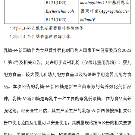
乳糖-
N
-
新
四糖作为食品营养强化剂已列入国家卫生健康委员会2023
年第
8
号及
相关
公告
，
允许用于调制乳粉（仅限儿童用乳粉）、婴儿
配方食品、较大婴儿和幼儿配方食品
以及
特殊医学用途婴儿配方食
品。
本次公告的乳糖-
N
-新四糖是新生产菌来源的营养强化剂新品
种。乳糖-
N
-
新
四糖是母乳中一种主要的母乳低聚糖，作为食品营养
强化剂。经安全性评估，其生产菌生产的乳糖
-
N
-
新四糖按照相关公
告中使用范围及用量可以安全使用，
其质量规格按照公告的相关要求
执行。美国食品药品管理局、欧盟委员会、澳大利亚和新西兰食品标