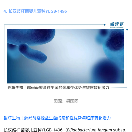
4. 长双歧杆菌婴儿亚种YLGB-1496
图源：摄图网
锦旗生物丨解码母婴源益生菌的亲和性优势与临床转化潜力
长双歧杆菌婴儿亚种
YLGB-1496
（
Bifidobacterium longum
subsp.