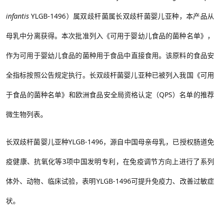
infantis
YLGB-1496
）属双歧杆菌属长双歧杆菌婴儿亚种，本产品从
母乳
中分离获得。本次批准列入《可用于婴幼儿食品的菌种名单》，
作为可用于
婴幼儿
食品的菌种用于食品中直接食用。该原料的食品安
全指标按照公告规定执行。长双歧杆菌婴儿亚种已被列入我国《可用
于食品的菌种名单》和欧洲食品安全局资格认定（
QPS
）名单的推荐
微生物列表。
长双歧杆菌婴儿亚种YLGB-1496，源自中国母亲母乳，已授权肠道免
疫健康、抗氧化等3项中国发明专利，在免疫调节方向上进行了系列
体外、动物、临床试验，表明YLGB-1496可提升免疫力、改善过敏症
状。