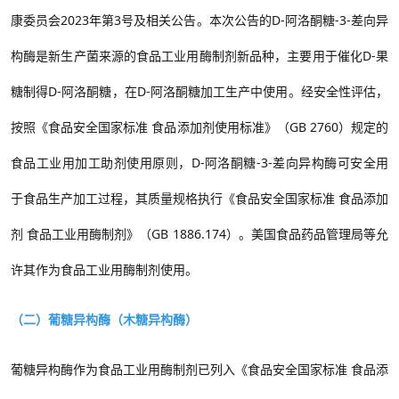
康委员会
2023
年第
3
号及相关公告
。
本次公告的
D-
阿洛酮糖
-3-
差向异
构酶
是新生产菌来源的食品工业用酶制剂新品种，
主要用
于催化
D-
果
糖制得
D-
阿洛酮糖
，在
D-
阿洛酮糖加工生产中使用
。经安全性评估，
按照《食品安全国家标准 食品添加剂
使用标准》（
GB 2760
）
规定的
食品工业用加工助剂使用原则，
D-
阿洛酮糖
-3-
差向异构酶
可安全用
于食品生产加工过程，其质量规格执行《食品安全国家标准
食品添加
剂
食品工业用酶制剂》（
GB 1886.174
）。
美国食品药品管理局等允
许其作为食品工业用酶制剂使用。
（二）葡糖异构酶（木糖异构酶）
葡糖异构酶作为食品工业用酶制剂已列入
《食品安全国家标准
食品添