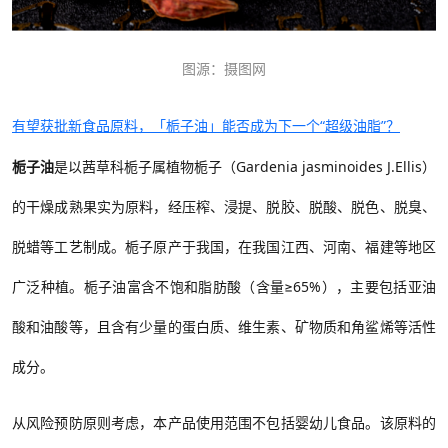
图源：摄图网
有望获批新食品原料，「栀子油」能否成为下一个“超级油脂”？
栀子油
是以茜草科栀子属植物栀子（
Gardenia jasminoides J.Ellis
）
的干燥成熟果实为原料，经压榨、浸提、脱胶、脱酸、脱色、脱臭、
脱蜡等工艺制成。栀子原产于我国，在我国江西、河南、福建等地区
广泛种植。栀子油富含
不饱和脂肪酸
（含量≥
65%
），主要包括亚油
酸和油酸等，且含有少量的蛋白质、维生素、矿物质和角鲨烯等活性
成分。
从风险预防原则考虑，本产品使用范围不包括婴幼儿食品。该原料的