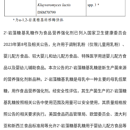
2’-
岩藻糖基乳糖
作为食品营养强化剂已列入国家卫生健康委员会
2023
年第
8
号及相关公告，允许用于调制乳粉（仅限儿童用乳粉）、
婴儿配方食品、较大婴儿和幼儿配方食品
、特殊医学用途婴儿配方食
品以及婴幼儿辅助食品。本次公告的2’-
岩藻糖基乳糖
是新生产菌来源
的
营养强化剂新品种。2’-
岩藻糖基乳糖
是母乳中一种主要的母乳低聚
糖
，用作
食品营养强化剂。经安全性评估，其生产菌生产的2’-
岩藻糖
基乳糖
按照相关公告中使用范围及用量可以安全使用，其质量规格按
照公告的相关要求执行。美国食品药品管理局、欧盟委员会、澳大利
亚和新西兰食品标准局等允许2’-
岩藻糖基乳糖
用于婴幼儿配方食品等