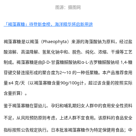
图源：摄图网
「褐藻寡糖」待登新食榜，海洋精华将启新用途
褐藻寡糖是以褐藻（
Phaeophyta
）来源的海藻酸钠为原料，经过盐
酸溶解、高温降解、氢氧化钠中和、脱色、纯化、浓缩、干燥等工艺
制成。褐藻寡糖是由β
-D-
甘露糖醛酸钠和α
-L-
古罗糖醛酸钠经
1,4-
糖
苷键交替连接形成的聚合度为
2
～
10
的一种低聚糖。本产品推荐食用
量≤
4
克
/
天（以褐藻寡糖含量
90g/100g
计，超过该含量的按照实际
含量折算）。
鉴于褐藻寡糖在婴幼儿、孕妇和哺乳期妇女人群中的食用安全性资料
不足，从风险预防原则考虑，上述人群不宜食用。该原料的食品安全
指标按照公告规定执行。日本批准褐藻寡糖作为特定保健用食品；中