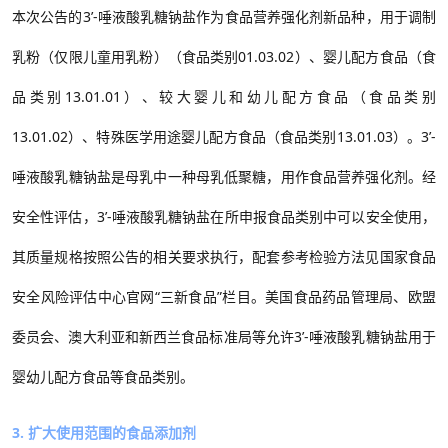
本次公告的
3
’
-唾液酸乳糖钠盐作为食品营养强化剂新品种，用于调制
乳粉（仅限儿童用乳粉）（食品类别
01.03.02
）、婴儿配方食品（食
品类别
13.01.01
）、较大婴儿和幼儿配方食品（食品类别
13.01.02
）
、特殊医学用途婴儿配方食品（食品类别
13.01.03
）。
3
’-
唾液酸乳糖钠盐是母乳中一种母乳低聚糖，用作食品营养强化剂。经
安全性评估，
3
’-唾液酸乳糖钠盐在所申报食品类别中可以安全使用，
其质量规格
按照公告的相关要求执行，配套参考检验方法见国家食品
安全风险评估中心官网“三新食品”栏目
。
美国食品药品管理局、欧盟
委员会、澳大利亚和新西兰食品标准局等允许
3
’-唾液酸乳糖钠盐用于
婴幼儿配方食品等食品类别。
3. 扩大使用范围的食品添加剂