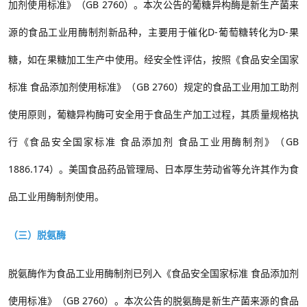
加剂使用标准》（
GB 2760
）
。
本次公告的葡糖异构酶是新生产菌来
源的食品工业用酶制剂新品种，
主要用
于催化
D-
葡萄糖转化为
D-
果
糖，
如在果糖加工生产中使用
。经安全性评估，
按照《食品安全国家
标准 食品添加剂使用标准》（
GB 2760
）
规定的食品工业用加工助剂
使用原则，
葡糖异构酶
可安全用于食品生产加工过程，其质量规格执
行《食品安全国家标准
食品添加剂
食品工业用酶制剂》（
GB
1886.174
）。
美国食品药品管理局、日本厚生劳动省等允许其作为食
品工业用酶制剂使用。
（三）脱氨酶
脱氨酶作为食品工业用酶制剂已列入
《食品安全国家标准
食品添加剂
使用标准》（
GB 2760
）
。
本次公告的脱氨酶是新生产菌来源的食品