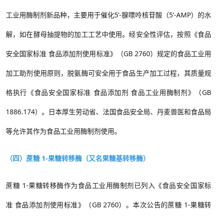
工业用酶制剂新品种，
主要用
于催化
5
’
-
腺嘌呤核苷酸（
5
’
-AMP
）的水
解，如在酵母抽提物的加工工艺中使用
。经安全性评估，
按照《食品
安全国家标准 食品添加剂使用标准》（
GB 2760
）
规定的食品工业用
加工助剂使用原则，
脱氨酶
可安全用于食品生产加工过程，其质量规
格执行《食品安全国家标准
食品添加剂
食品工业用酶制剂》（
GB
1886.174
）。
日本厚生劳动省、法国食品安全局、丹麦兽医和食品局
等允许其作为食品工业用酶制剂使用。
（四）蔗糖 1-果糖转移酶（又名果糖基转移酶）
蔗糖
1-
果糖转移酶
作为食品工业用酶制剂已列入
《食品安全国家标
准
食品添加剂使用标准》（
GB 2760
）
。
本次公告的蔗糖
1-
果糖转