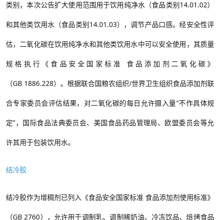
类别，本次
公告
扩大使用范围用于
饮用纯净水
（食品类别
14.01
.02
）
和其他类饮用水（
食品类别
14.01
.03
），调节产品口感
。经安全性评
估，二氧化碳在饮用纯净水和其他类饮用水中可以安全使用
，
其质量
规格执行《
食品安全国家标准
食品添加剂
二氧化碳
》
（
GB
1886.228
）
。
根据联合国粮农组织
/
世界卫生组织食品添加剂联
合专家委员会评估结果，对二氧化碳的每日允许摄入量“不作具体规
定”，国际食品法典委员会、美国食品药品管理局、欧盟委员会等允
许其用于包装饮用水。
结冷胶
结冷胶作
为
增稠剂
已列入
《食品安全国家标准
食品添加剂使用标准》
（
GB 2760
）
，允许用于调制乳、调制稀奶油、冷冻饮品、焙烤食品