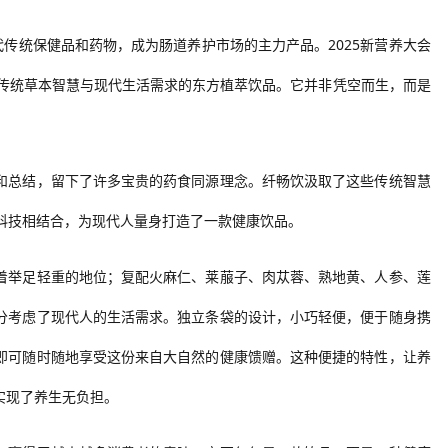
代传统保健品和药物，成为肠道养护市场的主力产品。2025新营养大会
传统草本智慧与现代生活需求的东方植萃饮品。它并非凭空而生，而是
和总结，留下了许多宝贵的药食同源理念。纤畅饮汲取了这些传统智慧
科技相结合，为现代人量身打造了一款健康饮品。
着举足轻重的地位；复配火麻仁、莱菔子、肉苁蓉、熟地黄、人参、莲
分考虑了现代人的生活需求。独立条袋的设计，小巧轻便，便于随身携
即可随时随地享受这份来自大自然的健康馈赠。这种便捷的特性，让养
实现了养生无负担。