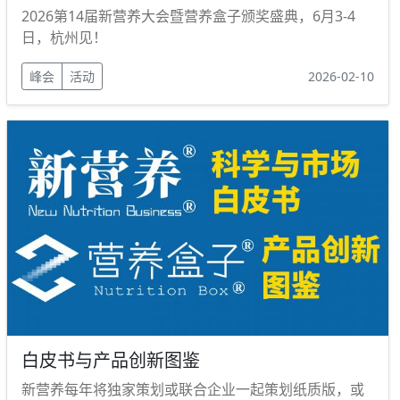
2026第14届新营养大会暨营养盒子颁奖盛典，6月3-4
日，杭州见！
峰会
活动
2026-02-10
白皮书与产品创新图鉴
新营养每年将独家策划或联合企业一起策划纸质版，或