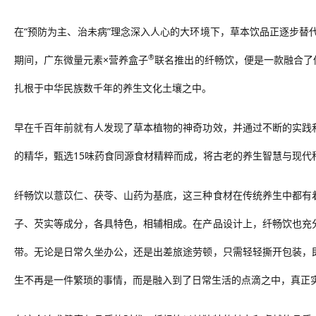
在“预防为主、治未病”理念深入人心的大环境下，草本饮品正逐步替
®
期间，广东微量元素×营养盒子
联名推出的纤畅饮，便是一款融合了
扎根于中华民族数千年的养生文化土壤之中。
早在千百年前就有人发现了草本植物的神奇功效，并通过不断的实践
的精华，甄选15味药食同源食材精粹而成，将古老的养生智慧与现代
纤畅饮以薏苡仁、茯苓、山药为基底，这三种食材在传统养生中都有
子、芡实等成分，各具特色，相辅相成。在产品设计上，纤畅饮也充
带。无论是日常久坐办公，还是出差旅途劳顿，只需轻轻撕开包装，
生不再是一件繁琐的事情，而是融入到了日常生活的点滴之中，真正