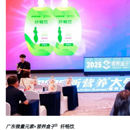
®
广东微量元素×营养盒子
纤畅饮