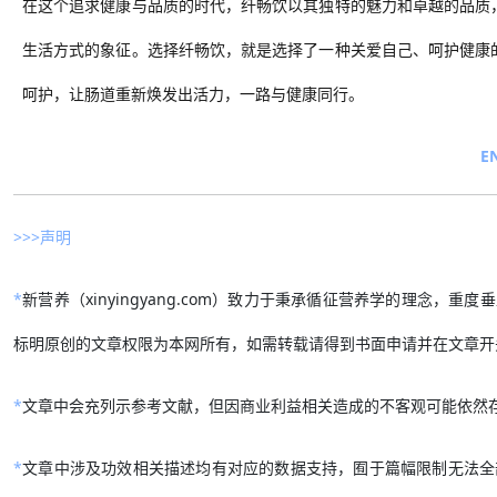
在这个追求健康与品质的时代，纤畅饮以其独特的魅力和卓越的品质
生活方式的象征。选择纤畅饮，就是选择了一种关爱自己、呵护健康
呵护，让肠道重新焕发出活力，一路与健康同行。
E
>>>声明
*
新营养（xinyingyang.com）致力于秉承循征营养学的理念
标明原创的文章权限为本网所有，如需转载请得到书面申请并在文章开
*
文章中会充列示参考文献，但因商业利益相关造成的不客观可能依然
*
文章中涉及功效相关描述均有对应的数据支持，囿于篇幅限制无法全部刊登