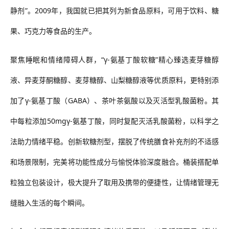
静剂”。2009年，我国就已把其列为新食品原料，可用于饮料、糖
果、巧克力等食品的生产。
聚焦睡眠和情绪障碍人群，“γ-氨基丁酸软糖”精心臻选麦芽糖醇
液、异麦芽酮糖醇、麦芽糖醇、山梨糖醇液等优质原料，更特别添
加了γ-氨基丁酸（GABA）、茶叶茶氨酸以及灭活型乳酸菌粉。其
中每粒添加50mgγ-氨基丁酸，同时复配灭活乳酸菌粉，以科学之
法助力情绪平稳。创新软糖剂型，摆脱了传统膳食补充剂的不适感
和场景限制，完美将功能性成分与愉悦体验深度融合。桶装搭配单
粒独立包装设计，极大提升了取用及携带的便捷性，让情绪管理无
缝融入生活的每个瞬间。