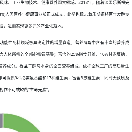
风味、工业生物技术、健康营养四大领域。2018年，随着法国乐斯福完
 by Lesaffre)人类营养与健康事业部正式成立，此举也标志着乐斯福将百年发酵专
掘，进而实现更多元的产业化落地。
成为功能性配料领域极具确定性的增量赛道。营养酵母中含有丰富的营养成
包含人体所需的全部必需氨基酸；富含约25%膳食纤维、10%甘露聚糖、
等营养成分。得益于酵母本身的全面营养组成，依托全球工厂的高质量生
可提供9种必需氨基酸和17种维生素，富含B族维生素；同时无麸质及
作不可或缺的“生命元素”。