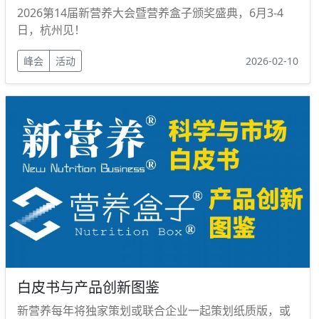
2026第14届新营养大会暨营养盒子颁奖盛典，6月3-4
日，杭州见！
峰会
活动
2026-02-10
白皮书与产品创新图鉴
新营养每年将独家策划或联合企业一起策划纸质版，或