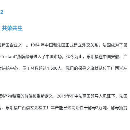
02
 共荣共生
国企业之一。‌1964 年中国和法国正式建立外交关系，法国成为了‌第
-Instant”燕牌酵母进入了中国市场。迄今为止，乐斯福在中国安徽、广
烘焙中心，员工总数超过1,500人。我们的探寻之旅就从位于广西崇左
糖副产物糖蜜的价值被重新定义。2015年在中法两国领导人见证下，法国
后，乐斯福广西崇左湘桂工厂年产能已达高活性干酵母2万吨、酵母抽提