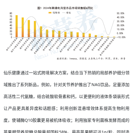
仙乐健康通过一站式跨境解决方案，结合当下热销的局部养护细分领
域推出了系列新品。例如，针对关节养护推出了NAG饮品，足量添加
高活性二代氨糖，结合硫酸软骨素和钙，以更便利的液体条袋装形式
让产品更具差异度和话题感；利用创新混悬增效体系提高生物利用
度，使辅酶Q10胶囊更易被机体吸收；利用独家专利菌株发酵而成的
苹果醋营养软糖总酸量超国标58%，最高苹果醋可达1g/粒，同时选