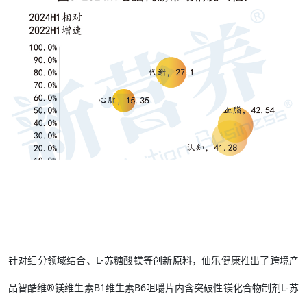
针对细分领域结合、L-苏糖酸镁等创新原料，仙乐健康推出了跨境产
品智酷维®镁维生素B1维生素B6咀嚼片内含突破性镁化合物制剂L-苏