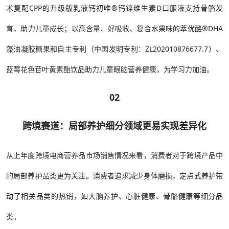
术复配CPP的升级版乳液钙初唯®钙锌维生素D口服液支持骨骼发
育，助力儿童成长；以高含量、好吸收、复合水果味的萃优酪®DHA
藻油凝胶糖果和自主专利（中国发明专利：ZL202010876677.7）、
蓝莓花色苷叶黄素酯饮品助力儿童眼脑营养健康，为学习力加油。
02
跨境赛道：局部养护细分领域更易实现差异化
从上年度跨境电商营养品市场销售情况来看，消费者对于跨境产品中
的局部养护品类更为关注。消费者追求减少身体磨损，定点式养护带
动了相关品类的热销，如大脑养护、心脏健康、骨骼健康等细分品
类。