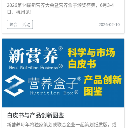
2026第14届新营养大会暨营养盒子颁奖盛典，6月3-4
日，杭州见！
峰会
活动
2026-02-10
白皮书与产品创新图鉴
新营养每年将独家策划或联合企业一起策划纸质版，或