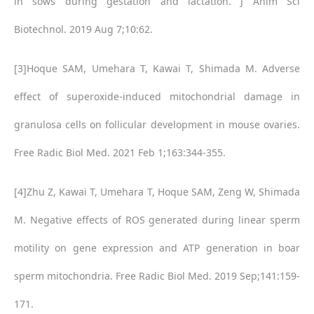
in sows during gestation and lactation. J Anim Sci
Biotechnol. 2019 Aug 7;10:62.
[3]Hoque SAM, Umehara T, Kawai T, Shimada M. Adverse
effect of superoxide-induced mitochondrial damage in
granulosa cells on follicular development in mouse ovaries.
Free Radic Biol Med. 2021 Feb 1;163:344-355.
[4]Zhu Z, Kawai T, Umehara T, Hoque SAM, Zeng W, Shimada
M. Negative effects of ROS generated during linear sperm
motility on gene expression and ATP generation in boar
sperm mitochondria. Free Radic Biol Med. 2019 Sep;141:159-
171.