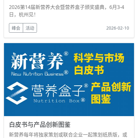
2026第14届新营养大会暨营养盒子颁奖盛典，6月3-4
日，杭州见！
峰会
活动
2026-02-10
白皮书与产品创新图鉴
新营养每年将独家策划或联合企业一起策划纸质版，或