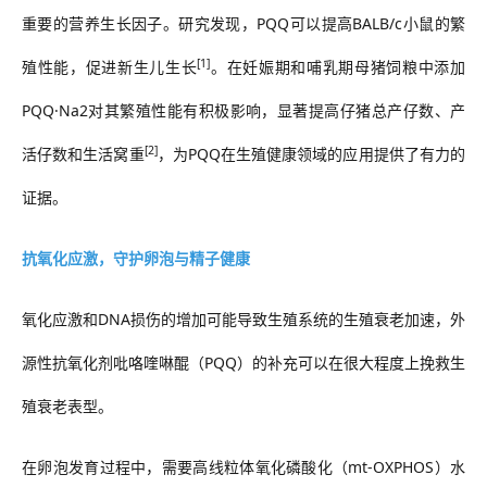
重要的营养生长因子。研究发现，PQQ可以提高BALB/c小鼠的繁
[1]
殖性能，促进新生儿生长
。在妊娠期和哺乳期母猪饲粮中添加
PQQ·Na2对其繁殖性能有积极影响，显著提高仔猪总产仔数、产
[2]
活仔数和生活窝重
，为
PQQ在生殖健康领域的应用提供了有力的
证据。
抗氧化应激，守护卵泡与精子健康
氧化应激和
DNA损伤的增加可能导致生殖系统的生殖衰老加速，外
源性抗氧化剂吡咯喹啉醌（PQQ）的补充可以在很大程度上挽救生
殖衰老表型。
在卵泡发育过程中，需要高线粒体氧化磷酸化（
mt-OXPHOS）水