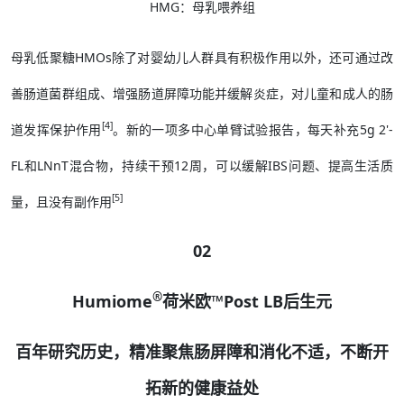
HMG：母乳喂养组
母乳低聚糖HMOs除了对婴幼儿人群具有积极作用以外，还可通过改
善肠道菌群组成、增强肠道屏障功能并缓解炎症，对儿童和成人的肠
[4]
道发挥保护作用
。新的一项多中心单臂试验报告，每天补充5g 2'-
FL和LNnT混合物，持续干预12周，可以缓解IBS问题、提高生活质
[5]
量，且没有副作用
02
®
Humiome
荷米欧™Post LB后生元
百年研究历史，精准聚焦肠屏障和消化不适，不断开
拓新的健康益处