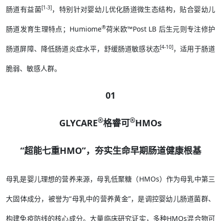
[1-3]
肠道有益菌
，特别针对婴幼儿优化肠道微生态结构，贴合婴幼儿
®
肠道发育生理特点；Humiome
荷米欧™Post LB 后生元则专注修护
[4-10]
肠道屏障、降低肠道炎症水平，舒缓肠道敏感状态
，适用于肠道
脆弱、敏感人群。
01
®
®
GLYCARE
格睿可
HMOs
“超能七重HMO”，夯实生命早期肠道健康根基
母乳是婴儿理想的营养来源，母乳低聚糖（HMOs）作为母乳中第三
大固体成分，被誉为“母乳中的营养黄金”，是调控婴幼儿肠道菌群、
构建免疫防线的核心成分。大量临床研究证实，多种HMOs混合物可