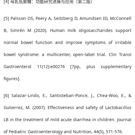
[4] 母乳低聚糖：功能研究进展与应用（第二版）
[5] Palsson OS, Peery A, Seitzberg D, Amundsen ID, McConnell
B, Simrén M (2020). Human milk oligosaccharides support
normal bowel function and improve symptoms of irritable
bowel syndrome: a multicenter, open-label trial. Clin Transl
Gastroenterol 11(12):e00276 [7pp, plus supplementary
figures].
[6] Salazar-Lindo, E., Santisteban-Ponce, J., Chea-Woo, E., &
Gutierrez, M. (2007). Effectiveness and safety of Lactobacillus
LB in the treatment of mild acute diarrhea in children. Journal
of Pediatric Gastroenterology and Nutrition, 44(5), 571-576.