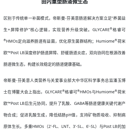
由内重塑肠道微生态
区别于传统单一补菌模式，帝斯曼-芬美意肠道解决方案立足“养菌益
®
生+屏障修护”核心逻辑，实现营养升级突破。GLYCARE
格睿可
®
®
HMOs定向滋养肠道有益菌，优化原生菌群结构；Humiome
荷米
欧™Post LB深度修护肠道屏障、舒缓肠道炎症，双向协同在根源改善
肠道微生态，构建长效稳定的肠道健康基础。
帝斯曼-芬美意人类营养与关爱事业部大中华区科学事务总监潘玉博
®
®
®
士在博鳌大会上指出，GLYCARE
格睿可
HMOs与Humiome
荷米
欧™Post LB后生元协同，提升了乳酸、GABA等肠道健康关键代谢产
物合成；促进乳酸生成，降低结肠pH值，支持矿物质吸收、抑制病
原体生长。多重HMOs（2'-FL、LNT、3'-SL、6'-SL）与Post LB的加