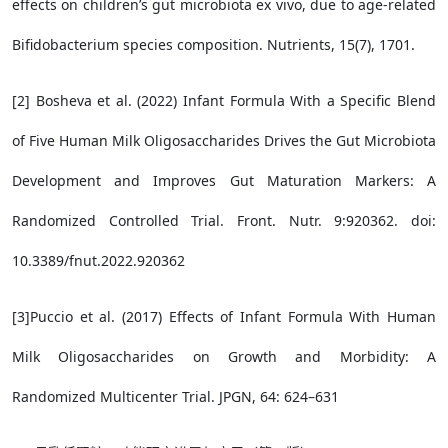
effects on children’s gut microbiota ex vivo, due to age-related
Bifidobacterium species composition. Nutrients, 15(7), 1701.
[2] Bosheva et al. (2022) Infant Formula With a Specific Blend
of Five Human Milk Oligosaccharides Drives the Gut Microbiota
Development and Improves Gut Maturation Markers: A
Randomized Controlled Trial. Front. Nutr. 9:920362. doi:
10.3389/fnut.2022.920362
[3]Puccio et al. (2017) Effects of Infant Formula With Human
Milk Oligosaccharides on Growth and Morbidity: A
Randomized Multicenter Trial. JPGN, 64: 624–631