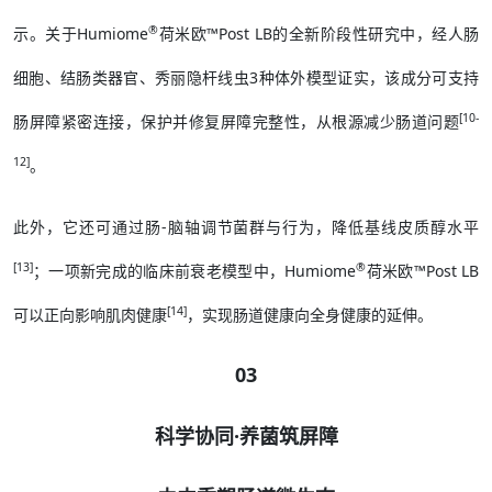
®
示。关于Humiome
荷米欧™Post LB的全新阶段性研究中，经人肠
细胞、结肠类器官、秀丽隐杆线虫3种体外模型证实，该成分可支持
[10-
肠屏障紧密连接，保护并修复屏障完整性，从根源减少肠道问题
12]
。
此外，它还可通过肠-脑轴调节菌群与行为，降低基线皮质醇水平
[13]
®
；一项新完成的临床前衰老模型中，Humiome
荷米欧™Post LB
[14]
可以正向影响肌肉健康
，实现肠道健康向全身健康的延伸。
03
科学协同·养菌筑屏障