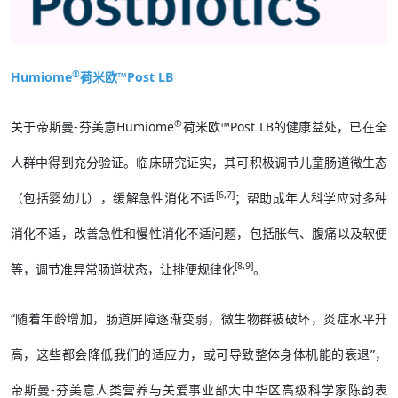
®
Humiome
荷米欧™Post LB
®
关于帝斯曼-芬美意Humiome
荷米欧™Post LB的健康益处，已在全
人群中得到充分验证。临床研究证实，其可积极调节儿童肠道微生态
[6,7]
（包括婴幼儿），缓解急性消化不适
；帮助成年人科学应对多种
消化不适，改善急性和慢性消化不适问题，包括胀气、腹痛以及软便
[8,9]
等，调节准异常肠道状态，让排便规律化
。
“随着年龄增加，肠道屏障逐渐变弱，微生物群被破坏，炎症水平升
高，这些都会降低我们的适应力，或可导致整体身体机能的衰退”，
帝斯曼-芬美意人类营养与关爱事业部大中华区高级科学家陈韵表