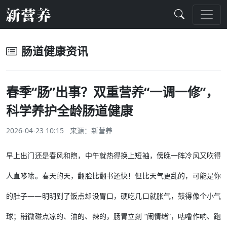
肠道健康资讯
春季“肠”出事？双重营养“一调一修”，
科学养护全龄肠道健康
2026-04-23 10:15 来源：
新营养
早上出门还是春风和煦，中午就热得换上短袖，傍晚一阵冷风又吹得
人直哆嗦。春天的天，翻脸比翻书还快！但比天气更乱的，可能是你
的肚子——明明到了饭点却没胃口，硬吃几口就胀气，鼓得像个小气
球；稍微碰点凉的、油的、辣的，肠胃立刻 “闹情绪”，咕噜作响、跑