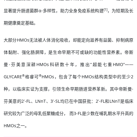
[1]
显著提升肠道菌群α-多样性，助力全身免疫系统构建
，为短期及长
期健康奠定基础。
大部分HMOs无法被人体消化吸收，却能定向滋养有益菌、抑制病原
体黏附、强化肠屏障，是生命早期不可或缺的功能性营养素。帝斯
曼-芬美意深耕HMOs科研数十年，推出“超能七重HMO”——
®
®
GLYCARE
格睿可
HMOs，包含了每个HMOs结构类型中的至少2
种，以临床实证为支撑，引领生命早期肠道营养革新。其中帝斯曼-
芬美意的2'-FL、LNnT、3'-SL均已在中国获批：2'-FL和LNnT是临床
研究较为广泛的母乳低聚糖成分， 而3-FL是少数在哺乳期水平升高的
HMOs之一。