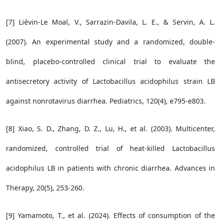
[7] Liévin-Le Moal, V., Sarrazin-Davila, L. E., & Servin, A. L.
(2007). An experimental study and a randomized, double-
blind, placebo-controlled clinical trial to evaluate the
antisecretory activity of Lactobacillus acidophilus strain LB
against nonrotavirus diarrhea. Pediatrics, 120(4), e795-e803.
[8] Xiao, S. D., Zhang, D. Z., Lu, H., et al. (2003). Multicenter,
randomized, controlled trial of heat-killed Lactobacillus
acidophilus LB in patients with chronic diarrhea. Advances in
Therapy, 20(5), 253-260.
[9] Yamamoto, T., et al. (2024). Effects of consumption of the