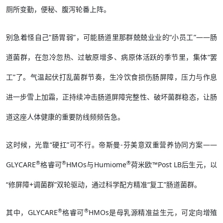
厕所变勤，便秘、腹泻轮番上阵。
别急着怪自己“肠胃弱”，可能肠道里那群兢兢业业的“小员工”——肠
道菌群，在忽冷忽热、过敏原增多、病原体活跃的季节里，集体“罢
工”了。气温起伏打乱菌群节奏，生冷饮食损伤肠屏障，压力与作息
进一步雪上加霜，正持续冲击肠道屏障完整性、破坏菌群稳态，让肠
道这座人体健康的重要防线频频告急。
这时候，光靠“硬扛”可不行。帝斯曼-芬美意双重营养协同方案——
®
®
®
GLYCARE
格睿可
HMOs与Humiome
荷米欧™Post LB后生元，以
“修屏障+调菌群”双轮驱动，通过科学配方精准“复工”肠道菌群。
®
®
其中，GLYCARE
格睿可
HMOs是母乳源精准益生元，可定向增殖