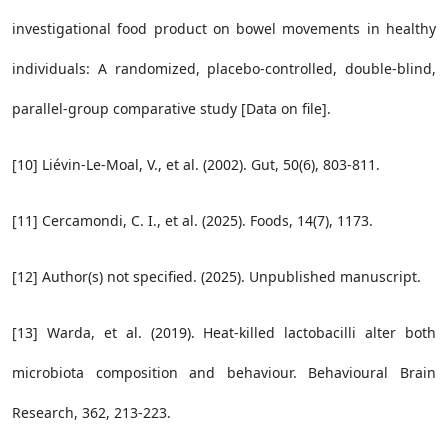
investigational food product on bowel movements in healthy
individuals: A randomized, placebo-controlled, double-blind,
parallel-group comparative study [Data on file].
[10] Liévin-Le-Moal, V., et al. (2002). Gut, 50(6), 803-811.
[11] Cercamondi, C. I., et al. (2025). Foods, 14(7), 1173.
[12] Author(s) not specified. (2025). Unpublished manuscript.
[13] Warda, et al. (2019). Heat-killed lactobacilli alter both
microbiota composition and behaviour. Behavioural Brain
Research, 362, 213-223.