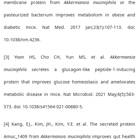
membrane protein from
Akkermansia muciniphila
or the
pasteurized bacterium improves metabolism in obese and
diabetic mice. Nat Med. 2017 Jan;23(1):107-113. doi:
10.1038/nm.4236.
[3] Yoon HS, Cho CH, Yun MS, et al.
Akkermansia
muciniphila
secretes a glucagon-like peptide-1-inducing
protein that improves glucose homeostasis and ameliorates
metabolic disease in mice. Nat Microbiol. 2021 May;6(5):563-
573. doi: 10.1038/s41564-021-00880-5.
[4] Kang, EJ., Kim, JH., Kim, Y.E. et al. The secreted protein
Amuc_1409 from
Akkermansia muciniphila
improves gut health