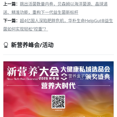
上一篇：
跳出活菌数量内卷，贝森姆以海洋菌源、晶球递
送、精准功能，重构下一代益生菌新标杆
下一篇：
超4亿国人深陷肥胖危机，华朴生命HelpGut®益生
菌如何实现轻松“控重”？
新营养峰会/活动