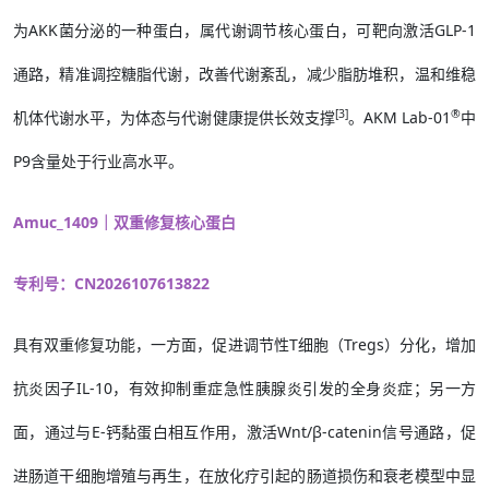
为AKK菌分泌的一种蛋白，属代谢调节核心蛋白，可靶向激活GLP-1
通路，精准调控糖脂代谢，改善代谢紊乱，减少脂肪堆积，温和维稳
[3]
®
机体代谢水平，为体态与代谢健康提供长效支撑
。AKM Lab-01
中
P9含量处于行业高水平。
Amuc_1409｜双重修复核心蛋白
专利号：CN2026107613822
具有双重修复功能，一方面，促进调节性T细胞（Tregs）分化，增加
抗炎因子IL-10，有效抑制重症急性胰腺炎引发的全身炎症；另一方
面，通过与E-钙黏蛋白相互作用，激活Wnt/β-catenin信号通路，促
进肠道干细胞增殖与再生，在放化疗引起的肠道损伤和衰老模型中显